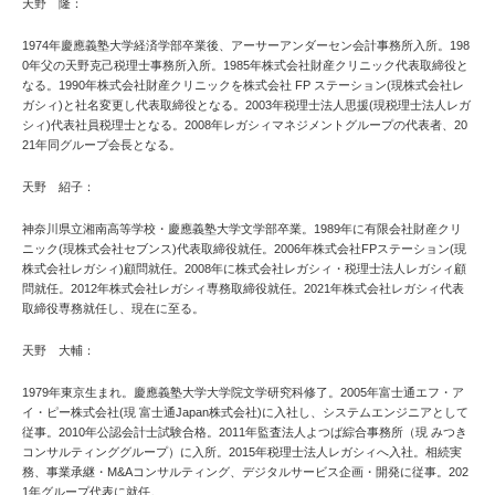
天野 隆：
1974年慶應義塾大学経済学部卒業後、アーサーアンダーセン会計事務所入所。198
0年父の天野克己税理士事務所入所。1985年株式会社財産クリニック代表取締役と
なる。1990年株式会社財産クリニックを株式会社 FP ステーション(現株式会社レ
ガシィ)と社名変更し代表取締役となる。2003年税理士法人思援(現税理士法人レガ
シィ)代表社員税理士となる。2008年レガシィマネジメントグループの代表者、20
21年同グループ会長となる。
天野 紹子：
神奈川県立湘南高等学校・慶應義塾大学文学部卒業。1989年に有限会社財産クリ
ニック(現株式会社セブンス)代表取締役就任。2006年株式会社FPステーション(現
株式会社レガシィ)顧問就任。2008年に株式会社レガシィ・税理士法人レガシィ顧
問就任。2012年株式会社レガシィ専務取締役就任。2021年株式会社レガシィ代表
取締役専務就任し、現在に至る。
天野 大輔：
1979年東京生まれ。慶應義塾大学大学院文学研究科修了。2005年富士通エフ・ア
イ・ピー株式会社(現 富士通Japan株式会社)に入社し、システムエンジニアとして
従事。2010年公認会計士試験合格。2011年監査法人よつば綜合事務所（現 みつき
コンサルティンググループ）に入所。2015年税理士法人レガシィへ入社。相続実
務、事業承継・M&Aコンサルティング、デジタルサービス企画・開発に従事。202
1年グループ代表に就任。