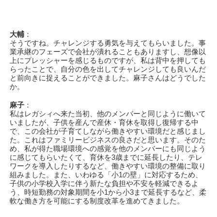
大輔
：
そうですね。チャレンジする勇気を与えてもらいました。事
業承継のフェーズで会社が潰れることもありますし、想像以
上にプレッシャーを感じるものですが、私は背中を押しても
らったことで、自分の色を出してチャレンジしても良いんだ
と前向きに捉えることができました。麻子さんはどうでした
か。
麻子
：
私はレガシィへ来た当初、他のメンバーと同じように働いて
いましたが、子供を産んで産休・育休を取得し復帰する中
で、この会社が子育てしながら働きやすい環境だと感じまし
た。これはファミリービジネスの良さだと思います。そのた
め、私が得た職場環境への感覚を他のメンバーにも同じよう
に感じてもらいたくて、育休を
3歳まで
に延長したり、テレ
ワークを導入したりするなど、働きやすい環境の整備に取り
組みました。また、いわゆる「小1の壁」に対応するため、
子供の小学校入学に伴う新たな負担や不安を軽減できるよ
う、時短勤務の対象期間を小1から小3まで延長するなど、柔
軟な働き方を可能にする制度改革を進めてきました。