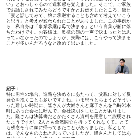
い」とおっしゃるので違和感を覚えました。そこで、ご家族
でお話しされてみたらどうですかとお伝えしたところ、後日
「妻と話してみて、娘に承継することも含めて考えていこう
と思う」と考えが変わられたことがありました。この事例か
ら、私自身は「事業承継は母で決まる」という言葉が腑に落
ちたわけです。お客様は、奥様の鶴の一声で決まったとは思
っていなかったのでしょうが、実際には、こうやって決まる
ことが多いんだろうなと改めて思いました。
紹子：
特に男性の場合、進路を決めるにあたって、父親に対して反
発心を抱くことも多いですよね。いま思うとちょうどそうい
った難しい時期に、隆さんが大輔さんと麻子さんを当時岩本
町にあった会社に呼んで、会社説明をしたことがありまし
た。隆さんは決算書だとかたくさん資料を用意して説明され
たようですが、2人とも全然関心を持ってくれなくて。とて
も残念そうに家に帰ってきたことがありました。私として
は、そんなものよねと思っていましたが、隆さんとしてはあ