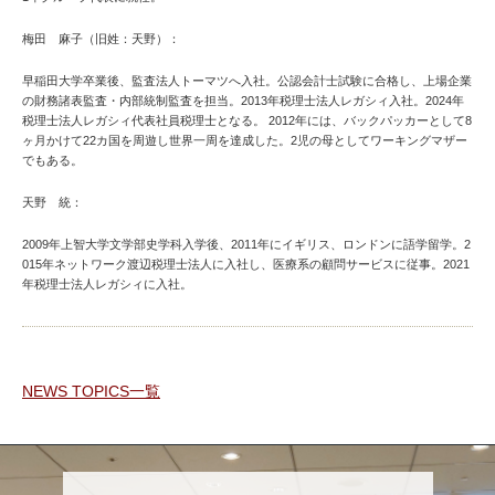
梅田 麻子（旧姓：天野）：
早稲田大学卒業後、監査法人トーマツへ入社。公認会計士試験に合格し、上場企業
の財務諸表監査・内部統制監査を担当。2013年税理士法人レガシィ入社。2024年
税理士法人レガシィ代表社員税理士となる。 2012年には、バックパッカーとして8
ヶ月かけて22カ国を周遊し世界一周を達成した。2児の母としてワーキングマザー
でもある。
天野 統：
2009年上智大学文学部史学科入学後、2011年にイギリス、ロンドンに語学留学。2
015年ネットワーク渡辺税理士法人に入社し、医療系の顧問サービスに従事。2021
年税理士法人レガシィに入社。
NEWS TOPICS一覧