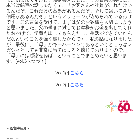
本当は鉛筆の話じゃなくて、「お客さんや社員がこれだけい
るんだぞ、これだけの基盤があるんだぞ、そして築いてきた
信用があるんだぞ」というメッセージが込められているわけ
です。この言葉を受けて、まずは父のお客様を大切にしよう
と思いました。父の働きに対してお客様がお金を出してくれ
たおかげで、学費も出してもらえたし、生活ができていたん
だなということを強く感じたからです。私の話になりました
が、最後に、「母」がキーパーソンであるというところはレ
ガシィとしても非常に当てはまると感じておりますので、
「母」には感謝せねば、ということでまとめたいと思いま
す。
[vol.3
へつづく
]
Vol.1は
こちら
Vol.3は
こちら
＜経営陣紹介＞