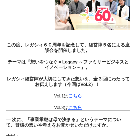
この度、レガシィ６０周年を記念して、経営陣５名による座
談会を開催しました。
テーマは『想いをつなぐ＝Legacy ～ファミリービジネスと
イノベーション～』。
レガシィ経営陣が大切にしてきた想いを、全３回にわたって
お伝えします（今回は
Vol.2
）！
Vol.1は
こちら
Vol.3は
こちら
― 次に、「事業承継は母で決まる」というテーマについ
て、皆様の想いや考えをお聞かせいただけますか。