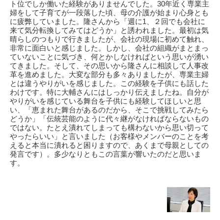
ト位でしか働いた経験がありませんでした。30年近く専業主
婦をして子育てが一段落した頃、母の介護が始まり心身とも
に疲弊していました。隆さんから「週に1、２回でも会社に
来て気分転換してみてはどうか」と誘われました。最初は気
晴らしのつもりで行きましたが、会社の現場に初めて触れ、
非常に面白いと感じました。しかし、会社の組織がまとまっ
ていないことに気づき、何とかしなければという思いが湧い
てきました。そして、その思いから隆さんに相談して人事改
革を進めました。大変な部分も多々ありましたが、専業主婦
とは違うやりがいを感じました。この経験を子供にも話した
わけです。特に大輔さんにはしっかり伝えましたね。自分が
やりがいを感じている舞台を子供にも経験してほしいと思
い、「恵まれた舞台があるのだから、そこで挑戦してみたら
どうか」「伝統芸能のように代々継がなければならないもの
ではない。たとえ潰れてしまっても構わないから思い切って
やったらいい」と言いました（お客様やメンバーのことを考
えると本当に潰れると困りますので、あくまで母親としての
発言です）。多少なりともこの言葉が響いたのだと思いま
す。