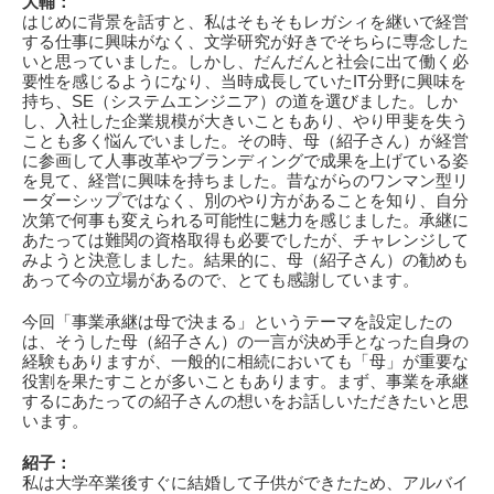
大輔
：
はじめに背景を話すと、私はそもそもレガシィを継いで経営
する仕事に興味がなく、文学研究が好きでそちらに専念した
いと思っていました。しかし、だんだんと社会に出て働く必
要性を感じるようになり、当時成長していたIT分野に興味を
持ち、SE（システムエンジニア）の道を選びました。しか
し、入社した企業規模が大きいこともあり、やり甲斐を失う
ことも多く悩んでいました。その時、母（紹子さん）が経営
に参画して人事改革やブランディングで成果を上げている姿
を見て、経営に興味を持ちました。昔ながらのワンマン型リ
ーダーシップではなく、別のやり方があることを知り、自分
次第で何事も変えられる可能性に魅力を感じました。承継に
あたっては難関の資格取得も必要でしたが、チャレンジして
みようと決意しました。結果的に、母（紹子さん）の勧めも
あって今の立場があるので、とても感謝しています。
今回「事業承継は母で決まる」というテーマを設定したの
は、そうした母（紹子さん）の一言が決め手となった自身の
経験もありますが、一般的に相続においても「母」が重要な
役割を果たすことが多いこともあります。まず、事業を承継
するにあたっての紹子さんの想いをお話しいただきたいと思
います。
紹子
：
私は大学卒業後すぐに結婚して子供ができたため、アルバイ