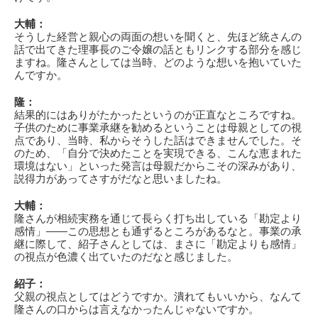
大輔：
そうした経営と親心の両面の想いを聞くと、先ほど統さんの
話で出てきた理事長のご令嬢の話ともリンクする部分を感じ
ますね。隆さんとしては当時、どのような想いを抱いていた
んですか。
隆：
結果的にはありがたかったというのが正直なところですね。
子供のために事業承継を勧めるということは母親としての視
点であり、当時、私からそうした話はできませんでした。そ
のため、「自分で決めたことを実現できる、こんな恵まれた
環境はない」といった発言は母親だからこその深みがあり、
説得力があってさすがだなと思いましたね。
大輔：
隆さんが相続実務を通じて長らく打ち出している「勘定より
感情」――この思想とも通ずるところがあるなと。事業の承
継に際して、紹子さんとしては、まさに「勘定よりも感情」
の視点が色濃く出ていたのだなと感じました。
紹子：
父親の視点としてはどうですか。潰れてもいいから、なんて
隆さんの口からは言えなかったんじゃないですか。