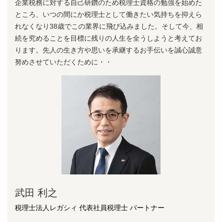
企業税務に対する⾃⼰研鑽のため税理⼠資格の勉強を始めた
ところ、いつの間にか税理⼠として働きたい気持ちを抑えら
れなくなり38歳でこの業界に⾶び込みました。そして今、相
続を究めることを⽬標に残りの⼈⽣を全うしようと考えてお
ります。先⼈の⽣き⽅や思いを承継するお⼿伝いを誠⼼誠意
努めさせていただくために・・
武田 利之
税理士法人レガシィ 代表社員税理士 パートナー