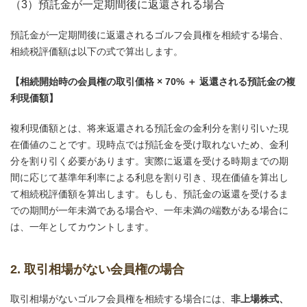
（3）預託金が一定期間後に返還される場合
預託金が一定期間後に返還されるゴルフ会員権を相続する場合、
相続税評価額は以下の式で算出します。
【相続開始時の会員権の取引価格 × 70% ＋ 返還される預託金の複
利現価額】
複利現価額とは、将来返還される預託金の金利分を割り引いた現
在価値のことです。現時点では預託金を受け取れないため、金利
分を割り引く必要があります。実際に返還を受ける時期までの期
間に応じて基準年利率による利息を割り引き、現在価値を算出し
て相続税評価額を算出します。もしも、預託金の返還を受けるま
での期間が一年未満である場合や、一年未満の端数がある場合に
は、一年としてカウントします。
2. 取引相場がない会員権の場合
取引相場がないゴルフ会員権を相続する場合には、
非上場株式、