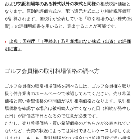
および気配相場等のある株式以外の株式と同様
の相続税評価額と
なります。原則的評価方式か、配当還元方式により相続税評価額
が計算されます。国税庁が公表している「取引相場のない株式(出
資)」の評価明細書を用いると、算出することが可能です。
出典：国税庁『［手続名］取引相場のない株式（出資）の評価
明細書』
ゴルフ会員権の取引相場価格の調べ方
ゴルフ会員権の取引相場価格を調べるには、ゴルフ会員権を取り
扱う仲介業者のホームページで確認してみてください。売り希望
価格と買い希望価格の中間値が取引相場価格となります。取引相
場価格を確認する場合は被相続人が亡くなった日（相続が発生し
た日）が評価基準日となるので注意が必要です。
ただし、売り希望価格・買い希望価格のどちらかが公表されてい
ないなど、売買の状況によっては算出できないケースも珍しくあ
りません。もしも、取引相場がない場合には前後日程で近い相場