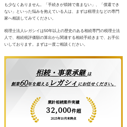
も少なくありません。「手続きが煩雑で進まない」、「償還でき
ない」といった悩みを抱えている人は、まずは税理士などの専門
家へ相談してみてください。
税理士法人レガシイは50年以上の歴史のある相続専門の税理士法
人で、相続税評価額の算出から関連する相続手続きまで、お手伝
いしております。まずは一度ご相談ください。
相続・事業承継
は
レガシィ
60
創業
年を超える
にお任せください。
累計相続案件実績
32,000
件超
2025年10月末時点