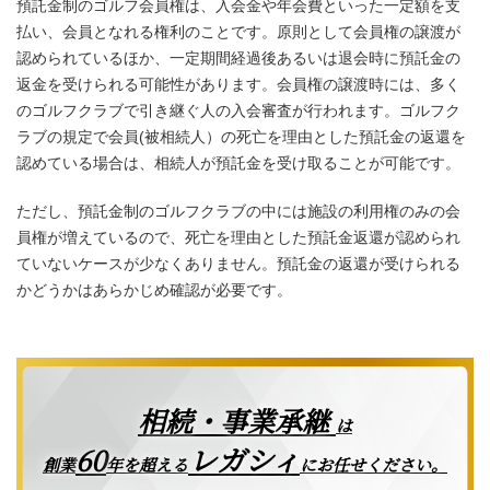
預託金制のゴルフ会員権は、入会金や年会費といった一定額を支
払い、会員となれる権利のことです。原則として会員権の譲渡が
認められているほか、一定期間経過後あるいは退会時に預託金の
返金を受けられる可能性があります。会員権の譲渡時には、多く
のゴルフクラブで引き継ぐ人の入会審査が行われます。ゴルフク
ラブの規定で会員(被相続人）の死亡を理由とした預託金の返還を
認めている場合は、相続人が預託金を受け取ることが可能です。
ただし、預託金制のゴルフクラブの中には施設の利用権のみの会
員権が増えているので、死亡を理由とした預託金返還が認められ
ていないケースが少なくありません。預託金の返還が受けられる
かどうかはあらかじめ確認が必要です。
相続・事業承継
は
レガシィ
60
創業
年を超える
にお任せください。