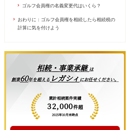
ゴルフ会員権の名義変更代はいくら？
おわりに：ゴルフ会員権を相続したら相続税の
計算に気を付けよう
相続・事業承継
は
レガシィ
60
創業
年を超える
にお任せください。
累計相続案件実績
32,000
件超
2025年10月末時点