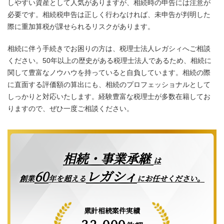
しやすい資産として人気がありますが、相続時の申告には注意が
必要です。相続税申告は正しく行わなければ、未申告が判明した
際に重加算税が課せられるリスクがあります。
相続に伴う手続きでお困りの方は、税理士法人レガシィへご相談
ください。50年以上の歴史がある税理士法人であるため、相続に
関して豊富なノウハウを持っていると自負しています。相続の際
に直面する評価額の算出にも、相続のプロフェッショナルとして
しっかりと対応いたします。経験豊富な税理士が多数在籍してお
りますので、ぜひ一度ご相談ください。
相続・事業承継
は
レガシィ
60
創業
年を超える
にお任せください。
累計相続案件実績