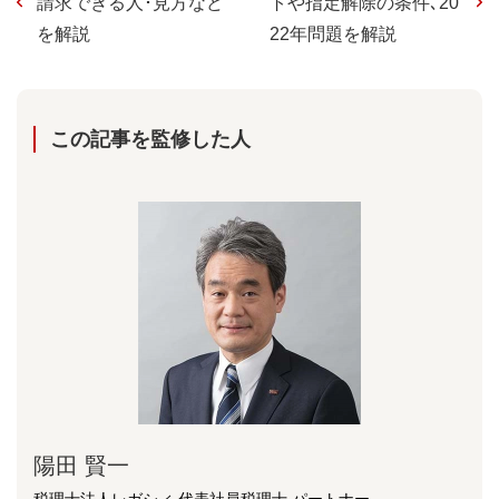
請求できる人･見方など
トや指定解除の条件､20
を解説
22年問題を解説
この記事を監修した⼈
陽⽥ 賢⼀
税理士法人レガシィ 代表社員税理士 パートナー