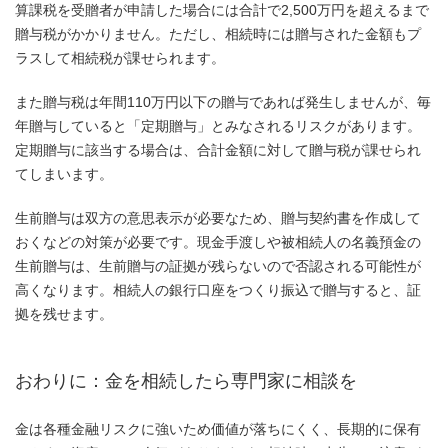
算課税を受贈者が申請した場合には合計で2,500万円を超えるまで
贈与税がかかりません。ただし、相続時には贈与された金額もプ
ラスして相続税が課せられます。
また贈与税は年間110万円以下の贈与であれば発生しませんが、毎
年贈与していると「定期贈与」とみなされるリスクがあります。
定期贈与に該当する場合は、合計金額に対して贈与税が課せられ
てしまいます。
生前贈与は双方の意思表示が必要なため、贈与契約書を作成して
おくなどの対策が必要です。現金手渡しや被相続人の名義預金の
生前贈与は、生前贈与の証拠が残らないので否認される可能性が
高くなります。相続人の銀行口座をつくり振込で贈与すると、証
拠を残せます。
おわりに：金を相続したら専門家に相談を
金は各種金融リスクに強いため価値が落ちにくく、長期的に保有