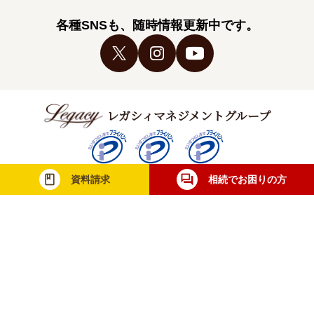
各種SNSも、随時情報更新中です。
レガシィマネジメントグループ
資料請求
相続でお困りの方
税理士法人レガシィ
株式会社レガシィ
行政書士法人レガシィ
当社は一般財団法人日本情報経済社会推進協
会（JIPDEC）より個人情報について適切な
取り扱いが行われている企業に与えられる
「プライバシーマーク」を取得しています。
無料相談・お問合せ
士業の方
メディア取材
採用情報