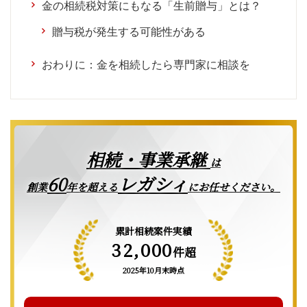
金の相続税対策にもなる「生前贈与」とは？
贈与税が発生する可能性がある
おわりに：金を相続したら専門家に相談を
相続・事業承継
は
レガシィ
60
創業
年を超える
にお任せください。
累計相続案件実績
32,000
件超
2025年10月末時点