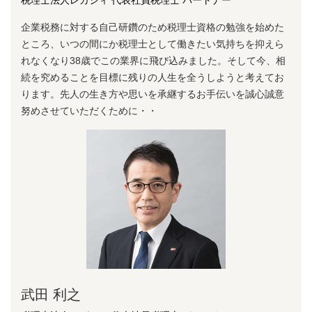
企業税務に対する⾃⼰研鑽のため税理⼠資格の勉強を始めた
ところ、いつの間にか税理⼠として働きたい気持ちを抑えら
れなくなり38歳でこの業界に⾶び込みました。そして今、相
続を究めることを⽬標に残りの⼈⽣を全うしようと考えてお
ります。先⼈の⽣き⽅や思いを承継するお⼿伝いを誠⼼誠意
努めさせていただくために・・
武田 利之