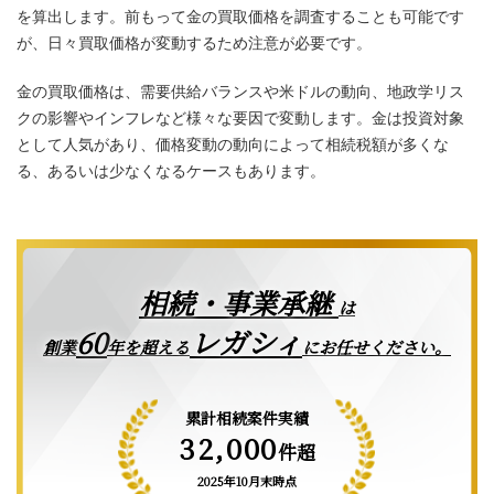
を算出します。前もって金の買取価格を調査することも可能です
が、日々買取価格が変動するため注意が必要です。
金の買取価格は、需要供給バランスや米ドルの動向、地政学リス
クの影響やインフレなど様々な要因で変動します。金は投資対象
として人気があり、価格変動の動向によって相続税額が多くな
る、あるいは少なくなるケースもあります。
相続・事業承継
は
レガシィ
60
創業
年を超える
にお任せください。
累計相続案件実績
32,000
件超
2025年10月末時点