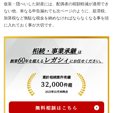
仮装・隠ぺいした財産には、配偶者の税額軽減が適用でき
ない他、単なる申告漏れでも次ページのように、延滞税、
加算税など無駄な税金を納めなければならなくなる事を頭
に入れておく事が大切です。
相続・事業承継
は
レガシィ
60
創業
年を超える
にお任せください。
累計相続案件実績
32,000
件超
2025年10月末時点
無料相談はこちら