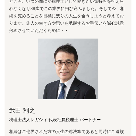
ところ、いつの間にか税理⼠として働きたい気持ちを抑えら
れなくなり38歳でこの業界に⾶び込みました。そして今、相
続を究めることを⽬標に残りの⼈⽣を全うしようと考えてお
ります。先⼈の⽣き⽅や思いを承継するお⼿伝いを誠⼼誠意
努めさせていただくために・・
武田 利之
税理士法人レガシィ 代表社員税理士 パートナー
相続はご他界された方の人生の総決算であると同時にご遺族