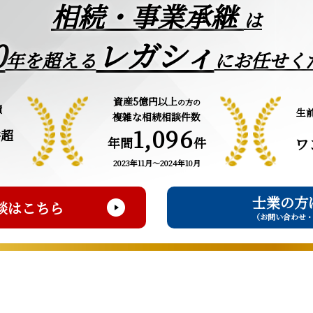
相続・事業承継
は
0
レガシィ
年を超える
にお任せく
資産5億円以上
の方の
績
生
複雑な相続相談件数
1,096
件超
年間
件
ワ
2023年11月～2024年10月
士業の方
談はこちら
（お問い合わせ