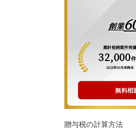
6
創業
累計相続案件実
32,000
2025年10月末時点
無料相
贈与税の計算方法