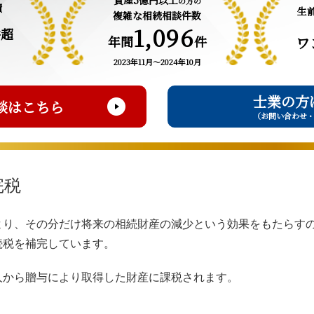
資産5億円以上
の方の
績
生
複雑な相続相談件数
1,096
件超
年間
件
ワ
2023年11月～2024年10月
士業の方
談はこちら
（お問い合わせ
完税
より、その分だけ将来の相続財産の減少という効果をもたらす
続税を補完しています。
人から贈与により取得した財産に課税されます。