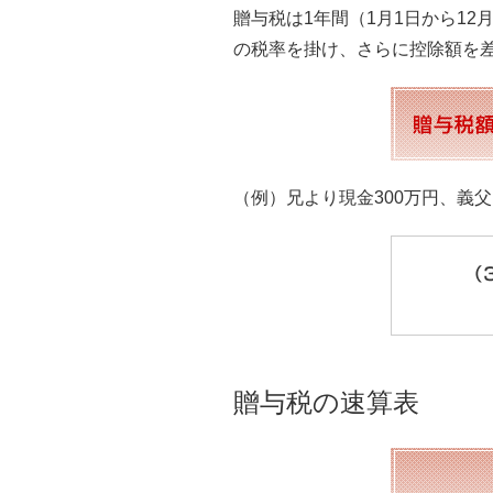
贈与税は1年間（1月1日から1
の税率を掛け、さらに控除額を
（例）兄より現金300万円、義
贈与税の速算表