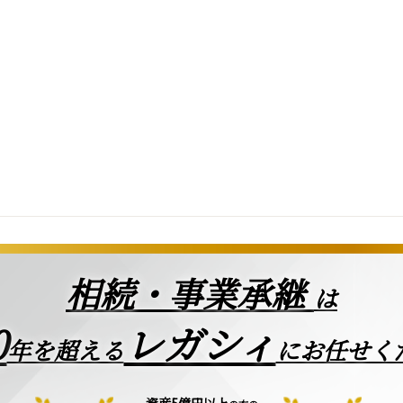
相続・事業承継
は
0
レガシィ
年を超える
にお任せく