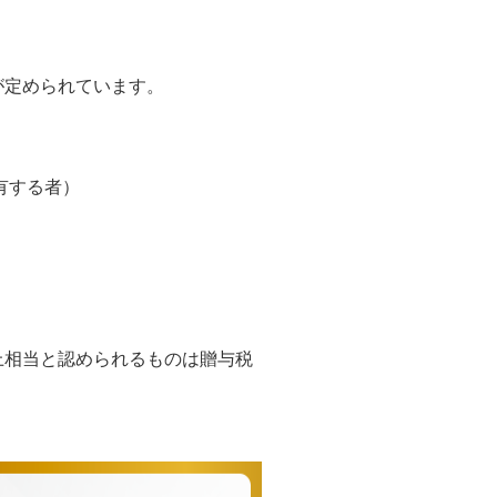
が定められています。
有する者）
上相当と認められるものは贈与税