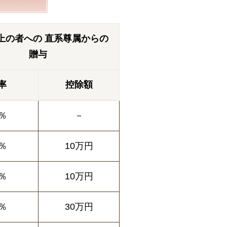
以上の者への 直系尊属からの
贈与
率
控除額
0％
－
5％
10万円
5％
10万円
0％
30万円