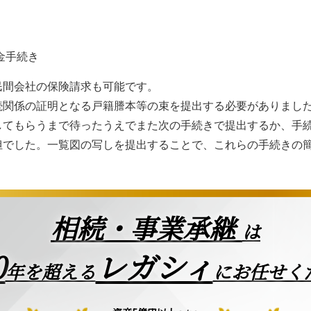
金手続き
民間会社の保険請求も可能です。
続関係の証明となる戸籍謄本等の束を提出する必要がありまし
してもらうまで待ったうえでまた次の手続きで提出するか、手
担でした。一覧図の写しを提出することで、これらの手続きの
相続・事業承継
は
0
レガシィ
年を超える
にお任せく