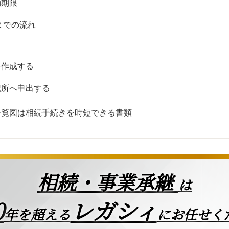
効期限
までの流れ
を作成する
記所へ申出する
一覧図は相続手続きを時短できる書類
相続・事業承継
は
0
レガシィ
年を超える
にお任せく