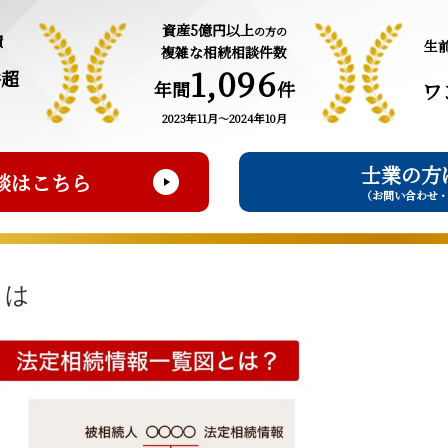
資産5億円以上
の方の
績
生
複雑な相続相談件数
1,096
件超
年間
件
ワ
2023年11月～2024年10月
士業の方
談はこちら
（お問い合わせ
とは