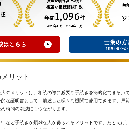
資産5億円以上
の方の
績
生
複雑な相続相談件数
1,096
件超
年間
件
ワ
2023年11月～2024年10月
士業の方
談はこちら
（お問い合わせ
のメリット
最大のメリットは、相続の際に必要な手続きを簡略化できる点
公的な証明書として、前述した様々な機関で使用できます。戸
ため時間の削減にもつながります。
多いなど手続きが煩雑な人が得られるメリットです。たとえば