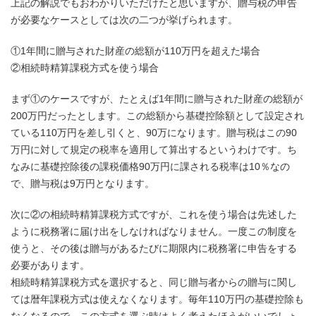
上記の解説でもおわかりいただけたと思いますが、贈与税の申告
が必要なケースとしては次の二つが挙げられます。
①1年間に贈与された財産の総額が110万円を超えた場合
②相続時精算課税方式を使う場合
まず①のケースですが、たとえば1年間に贈与された財産の総額が
200万円だったとします。この総額から基礎控除額として設定され
ている110万円を差し引くと、90万になります。贈与税はこの90
万円に対して規定の税率を適用して算出するというわけです。ち
なみに基礎控除後の課税価格90万円に課される税率は10％なの
で、贈与税は9万円となります。
次に②の相続時精算課税方式ですが、これを使う場合は先述した
ように税務署に届け出をしなければなりません。一度この制度を
使うと、その後は贈与があるたびに期限内に税務署に申告をする
必要があります。
相続時精算課税方式を選択すると、同じ贈与者からの贈与に関し
ては暦年課税方式は使えなくなります。毎年110万円の基礎控除も