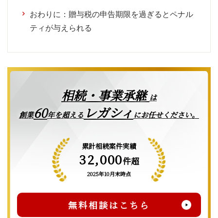
おわりに：贈与税の申告期限を過ぎるとペナル
ティが与えられる
相続・事業承継
は
レガシィ
60
創業
年を超える
にお任せください。
累計相続案件実績
32,000
件超
2025年10月末時点
無料相談はこちら