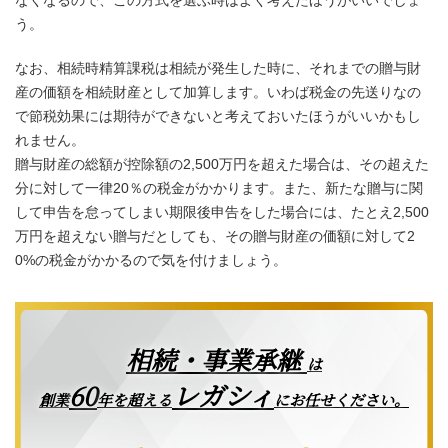
なくなるので、この方式を選ぶ時はよく考えたほうがいいでしょ
う。
なお、相続時精算課税は相続が発生した時に、それまでの贈与財
産の価額を相続財産として加算します。いわば税金の先送りなの
で節税効果には期待ができないと考えておいたほうがいいかもし
れません。
贈与財産の総額が控除額の2,500万円を超えた場合は、その超えた
分に対して一律20％の税金がかかります。また、新たな贈与に関
して申告を怠ってしまい期限後申告をした場合には、たとえ2,500
万円を超えない贈与だとしても、その贈与財産の価額に対して2
0%の税金がかかるので気を付けましょう。
相続・事業承継
は
レガシィ
60
創業
年を超える
にお任せください。