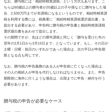
なお、贈与税には「相続時精算課税」という方式もあります。こ
ちらは60歳以上の贈与者が20歳以上の子や孫などに贈与をした場
合、2,500万円までが非課税になるというものです。相続時精算課
税を利用する際には、税務署に「相続時精算課税選択届出書」を
提出する必要があり、申告時に贈与税の申告書と相続時精算課税
選択届出書をあわせて提出します。
その期間ですが、先ほどの暦年課税と同じく「贈与を受けた年の
翌年の2月1日から3月15日まで」となっています。もし、その日が
土曜・日曜・祝日のいずれかであった場合は、次の平日が申告期
限となる点も同じです。
なお、贈与税の申告義務のある人が申告前に亡くなった場合は、
その人の相続人が申告を代行しなければなりません。また、申告
期限前に海外に行くような場合は、出国までに申告・納付を行う
必要があります。
贈与税の申告が必要なケース