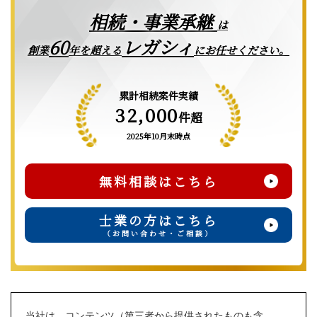
相続・事業承継
は
レガシィ
60
創業
年を超える
にお任せください。
累計相続案件実績
32,000
件超
2025年10月末時点
無料相談はこちら
士業の方はこちら
（お問い合わせ・ご相談）
当社は、コンテンツ（第三者から提供されたものも含