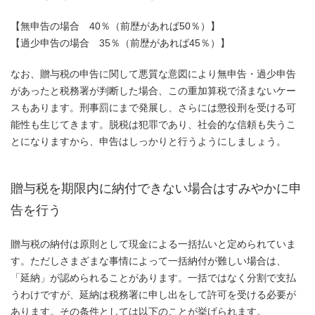
【無申告の場合 40％（前歴があれば50％）】
【過少申告の場合 35％（前歴があれば45％）】
なお、贈与税の申告に関して悪質な意図により無申告・過少申告
があったと税務署が判断した場合、この重加算税で済まないケー
スもあります。刑事罰にまで発展し、さらには懲役刑を受ける可
能性も生じてきます。脱税は犯罪であり、社会的な信頼も失うこ
とになりますから、申告はしっかりと行うようにしましょう。
贈与税を期限内に納付できない場合はすみやかに申
告を行う
贈与税の納付は原則として現金による一括払いと定められていま
す。ただしさまざまな事情によって一括納付が難しい場合は、
「延納」が認められることがあります。一括ではなく分割で支払
うわけですが、延納は税務署に申し出をして許可を受ける必要が
あります。その条件としては以下のことが挙げられます。