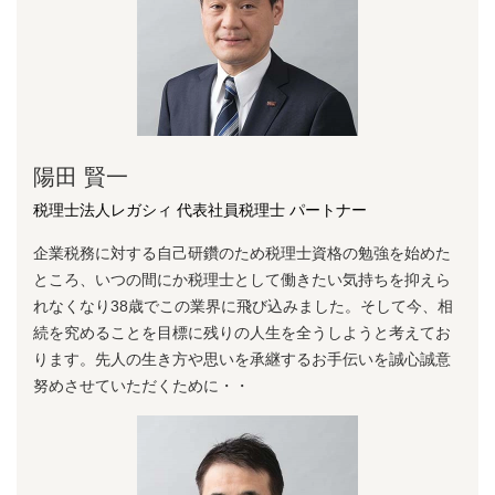
陽⽥ 賢⼀
税理士法人レガシィ 代表社員税理士 パートナー
企業税務に対する⾃⼰研鑽のため税理⼠資格の勉強を始めた
ところ、いつの間にか税理⼠として働きたい気持ちを抑えら
れなくなり38歳でこの業界に⾶び込みました。そして今、相
続を究めることを⽬標に残りの⼈⽣を全うしようと考えてお
ります。先⼈の⽣き⽅や思いを承継するお⼿伝いを誠⼼誠意
努めさせていただくために・・