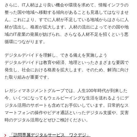
さらに、IT人材はより良い機会や環境を求めて、情報インフラの
整った国や地域へ移動する傾向があることも見逃してはなりませ
ん。これにより、すでに人材が不足している地域からはさらに人
材が流出し、格差が拡大します。人材の流出によってその国や地
域のIT産業の発展が妨げられ、さらなる人材不足を招くという悪
循環につながります。
デジタルデバイドを理解し、できる備えを実施しよう
デジタルデバイドは教育や経済、地理といったさまざまな要因で
発生し、社会における格差を拡大します。そのため、解消に向け
た取り組みが重要です。
レガシィマネジメントグループでは、人生100年時代が到来した
今、いくつになってもウェルビーイングな生活を送れるようにデ
ジタル活用のサポートも含めてお手伝いしています。日常的なス
マートフォンの操作やビデオ通話といったデジタル支援や、災害
時のデジタル活用などぜひご検討ください。
「訪問専属デジタルサービス ワクデジ」