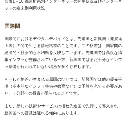
図表1－10 都道府県別インターネットの利用状況及びインターネ
ットの端末別利用状況
国際間
国際間におけるデジタルデバイドとは、先進国と新興国（発展途
上国）の間で生じる情報格差のことです。この格差は、国家間の
経済的・社会的な不均衡を反映しています。先進国では高度な情
報インフラが整備されている一方、新興国ではまだ十分なインフ
ラ整備が行われていない場所が多く存在します。
そうした格差が生まれる原因のひとつは、新興国では他の優先事
項（基本的なインフラ整備や教育など）に予算を充てる必要があ
り、IT分野への投資が限られることです。
また、新しい技術やサービスは概ね先進国で先行して導入され、
新興国への普及は遅れる傾向にあります。