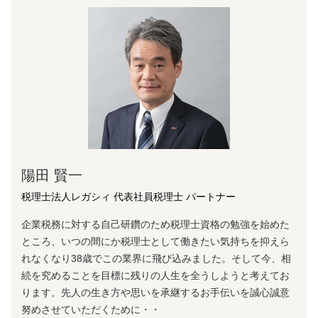
陽⽥ 賢⼀
税理士法人レガシィ 代表社員税理士 パートナー
企業税務に対する⾃⼰研鑽のため税理⼠資格の勉強を始めた
ところ、いつの間にか税理⼠として働きたい気持ちを抑えら
れなくなり38歳でこの業界に⾶び込みました。そして今、相
続を究めることを⽬標に残りの⼈⽣を全うしようと考えてお
ります。先⼈の⽣き⽅や思いを承継するお⼿伝いを誠⼼誠意
努めさせていただくために・・