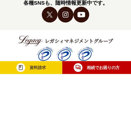
各種SNSも、随時情報更新中です。
レガシィマネジメントグループ
資料請求
相続でお困りの方
税理士法人レガシィ
株式会社レガシィ
行政書士法人レガシィ
当社は一般財団法人日本情報経済社会推進協
会（JIPDEC）より個人情報について適切な
取り扱いが行われている企業に与えられる
「プライバシーマーク」を取得しています。
無料相談・お問合せ
士業の方
メディア取材
採用情報
利用規約
個人情報保護方針
サイトマップ