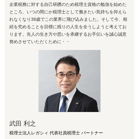
企業税務に対する⾃⼰研鑽のため税理⼠資格の勉強を始めた
ところ、いつの間にか税理⼠として働きたい気持ちを抑えら
れなくなり38歳でこの業界に⾶び込みました。そして今、相
続を究めることを⽬標に残りの⼈⽣を全うしようと考えてお
ります。先⼈の⽣き⽅や思いを承継するお⼿伝いを誠⼼誠意
努めさせていただくために・・
武田 利之
税理士法人レガシィ 代表社員税理士 パートナー