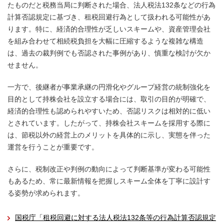
たものだと税務当局に判断された場合、法人税法132条などの行為
計算否認規定に基づき、租税回避行為として扱われる可能性があ
ります。特に、経済的合理性が乏しいスキームや、資産管理会社
を組み合わせて相続税負担を大幅に圧縮するような複雑な構造
は、過去の裁判例でも否認された事例があり、慎重な検討が欠か
せません。
一方で、後継者が事業承継の円滑化やグループ経営の統制強化を
目的として持株会社を設立する場合には、取引の目的が明確で、
経済的合理性も認められやすいため、否認リスクは相対的に低い
とされています。したがって、持株会社スキームを採用する際に
は、節税以外の経営上のメリットを具体的に示し、実態を伴った
運営を行うことが重要です。
さらに、税制改正や判例の動向によって判断基準が変わる可能性
もあるため、常に最新情報を把握しスキーム全体を丁寧に設計す
る姿勢が求められます。
国税庁「租税回避に対する法人税法132条等の行為計算否認規定