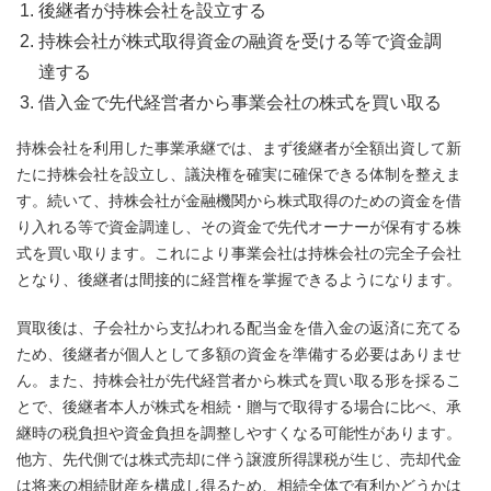
後継者が持株会社を設立する
持株会社が株式取得資金の融資を受ける等で資金調
達する
借入金で先代経営者から事業会社の株式を買い取る
持株会社を利用した事業承継では、まず後継者が全額出資して新
たに持株会社を設立し、議決権を確実に確保できる体制を整えま
す。続いて、持株会社が金融機関から株式取得のための資金を借
り入れる等で資金調達し、その資金で先代オーナーが保有する株
式を買い取ります。これにより事業会社は持株会社の完全子会社
となり、後継者は間接的に経営権を掌握できるようになります。
買取後は、子会社から支払われる配当金を借入金の返済に充てる
ため、後継者が個人として多額の資金を準備する必要はありませ
ん。また、持株会社が先代経営者から株式を買い取る形を採るこ
とで、後継者本人が株式を相続・贈与で取得する場合に比べ、承
継時の税負担や資金負担を調整しやすくなる可能性があります。
他方、先代側では株式売却に伴う譲渡所得課税が生じ、売却代金
は将来の相続財産を構成し得るため、相続全体で有利かどうかは