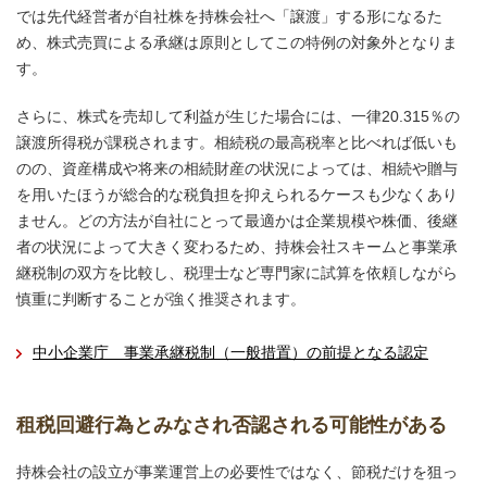
では先代経営者が自社株を持株会社へ「譲渡」する形になるた
め、株式売買による承継は原則としてこの特例の対象外となりま
す。
さらに、株式を売却して利益が生じた場合には、一律20.315％の
譲渡所得税が課税されます。相続税の最高税率と比べれば低いも
のの、資産構成や将来の相続財産の状況によっては、相続や贈与
を用いたほうが総合的な税負担を抑えられるケースも少なくあり
ません。どの方法が自社にとって最適かは企業規模や株価、後継
者の状況によって大きく変わるため、持株会社スキームと事業承
継税制の双方を比較し、税理士など専門家に試算を依頼しながら
慎重に判断することが強く推奨されます。
中小企業庁 事業承継税制（一般措置）の前提となる認定
租税回避行為とみなされ否認される可能性がある
持株会社の設立が事業運営上の必要性ではなく、節税だけを狙っ