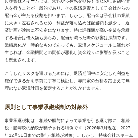
持株会社スキームでは、先代から株式を取得するために多額の借
入を行うことが一般的であり、その返済原資として子会社からの
配当金が主たる役割を担います。しかし、配当金は子会社の業績
に大きく左右されるため、利益が落ち込めば配当額も減少し、返
済計画が途端に不安定になります。特に評価額が高い企業を承継
する場合は借入額も膨らみ、配当が減った際の影響は深刻です。
業績悪化が一時的なものであっても、返済スケジュールに遅れが
生じれば、金融機関との関係が悪化し資金繰りに影響が及ぶこと
も懸念されます。
こうしたリスクを避けるためには、返済期間中に安定した利益を
確保できるかを事前に丁寧に検証し、専門家の分析を踏まえて無
理のない返済計画を策定することが欠かせません。
原則として事業承継税制の対象外
事業承継税制は、相続や贈与によって事業を引き継ぐ際に、相続
税・贈与税の納税が猶予される特例です（2026年3月現在、2027
年12月31日までの贈与･相続が対象）。しかし、持株会社スキーム