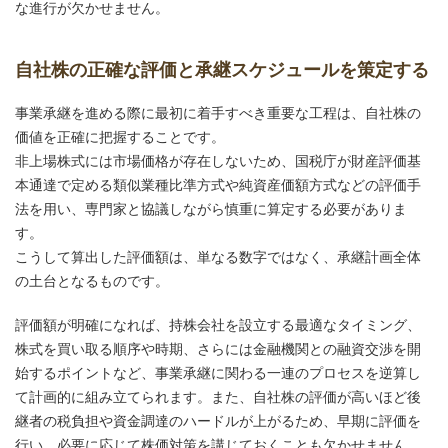
な進行が欠かせません。
自社株の正確な評価と承継スケジュールを策定する
事業承継を進める際に最初に着手すべき重要な工程は、自社株の
価値を正確に把握することです。
非上場株式には市場価格が存在しないため、国税庁が財産評価基
本通達で定める類似業種比準方式や純資産価額方式などの評価手
法を用い、専門家と協議しながら慎重に算定する必要がありま
す。
こうして算出した評価額は、単なる数字ではなく、承継計画全体
の土台となるものです。
評価額が明確になれば、持株会社を設立する最適なタイミング、
株式を買い取る順序や時期、さらには金融機関との融資交渉を開
始するポイントなど、事業承継に関わる一連のプロセスを逆算し
て計画的に組み立てられます。また、自社株の評価が高いほど後
継者の税負担や資金調達のハードルが上がるため、早期に評価を
行い、必要に応じて株価対策を講じておくことも欠かせません。