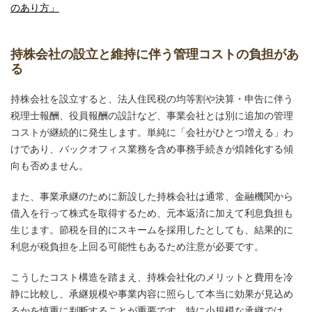
のあり方」
持株会社の設立と維持に伴う管理コストの負担があ
る
持株会社を設立すると、法人住民税の均等割や決算・申告に伴う
税理士報酬、役員報酬の設計など、事業会社とは別に追加の管理
コストが継続的に発生します。単純に「会社がひとつ増える」わ
けであり、バックオフィス業務を含め事務手続きが煩雑化する傾
向も否めません。
また、事業承継のために新設した持株会社は通常、金融機関から
借入を行って株式を取得するため、元本返済に加えて利息負担も
生じます。節税を目的にスキームを採用したとしても、結果的に
利息が税負担を上回る可能性もあるため注意が必要です。
こうしたコスト構造を踏まえ、持株会社化のメリットと費用を冷
静に比較し、承継規模や事業内容に照らして本当に効果が見込め
るかを慎重に判断することが重要です。特に小規模な承継では、