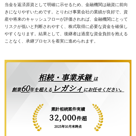
当金を返済原資として明確に示せるため、金融機関は融資に前向
きになりやすいためです。とりわけ事業会社の業績が良好で、資
産や将来のキャッシュフローが評価されれば、金融機関にとって
リスクが低いと判断されやすく、株式取得に必要な資金を確保し
やすくなります。結果として、後継者は過度な資金負担を抱える
ことなく、承継プロセスを着実に進められます。
相続・事業承継
は
レガシィ
60
創業
年を超える
にお任せください。
累計相続案件実績
32,000
件超
2025年10月末時点