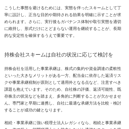
こうした事態を避けるためには、実態を伴ったスキームとして丁
寧に設計し、正当な目的や期待される効果を明確に示すことが求
められます。さらに、実行後もガバナンス体制や取引実態を適切
に維持し、形式だけにとどまらない運用を継続することが、長期
的な安定性を確保するうえで重要です。
持株会社スキームは自社の状況に応じて検討を
持株会社を活用した事業承継は、株式の集約や資金調達の柔軟性
といった大きなメリットがある一方、配当金に依存した返済リス
クや事業承継税制が原則として適用外となる点など、注意すべき
課題も抱えています。そのため、自社株の評価、返済可能性、既
存株主の状況などを踏まえ、多角的に判断することが欠かせませ
ん。専門家と早期に連携し、自社に最適な承継方法を比較・検討
することが成功の鍵となります。
相続・事業承継に強い税理士法人レガシィなら、相続と事業承継