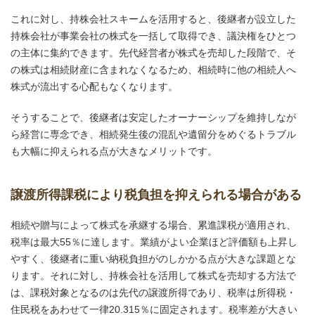
これに対し、持株会社スキームを活用すると、後継者が設立した
持株会社が事業会社の株式を一括して取得でき、議決権をひとつ
の主体に集約できます。先代経営者が株式を売却した段階で、そ
の株式は相続財産に含まれなくなるため、相続時に他の相続人へ
株式が流出する心配もなくなります。
そうすることで、後継者は安定したオーナーシップを維持しなが
ら経営に専念でき、相続発生後の混乱や遺留分をめぐるトラブル
も大幅に抑えられる点が大きなメリットです。
譲渡所得課税により税負担を抑えられる場合がある
相続や贈与によって株式を承継する場合、累進課税が適用され、
税率は最大55％に達します。業績がよい企業ほど評価額も上昇し
やすく、後継者に重い納税負担がのしかかる点が大きな課題とな
ります。それに対し、持株会社を活用して株式を売却する方法で
は、課税対象となるのは先代の譲渡所得であり、税率は所得税・
住民税をあわせて一律20.315％に固定されます。税率差が大きい