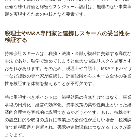
正確な株価評価と綿密なスケジュール設計は、無理のない事業承
継を実現するための中核となる要素です。
税理士やM&A専門家と連携しスキームの妥当性を
検証する
持株会社スキームは、税務・法務・金融が複雑に交錯する高度な
手法であり、独学で進めてしまうと重大な否認リスクを見落とす
おそれがあります。そのため、税理士や弁護士、M&Aアドバイザ
ーなど複数の専門家が連携し、計画段階からスキーム全体の妥当
性を検証する体制を整えることが不可欠です。
特に重視すべきポイントは、節税効果の有無だけではなく、事業
承継の円滑化、経営の効率化、資本政策の柔軟性向上といった経
済的合理性を客観的に説明できるかどうかです。もし、持株会社
の設立目的や取引の流れに事業上の必然性が乏しい場合、税務調
査で租税回避と判断され、否認や追徴課税につながるリスクが高
まります。