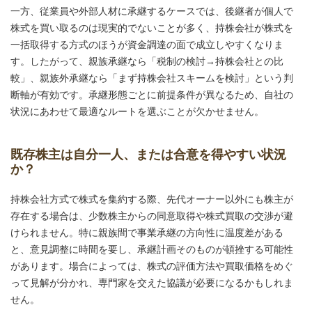
一方、従業員や外部人材に承継するケースでは、後継者が個人で
株式を買い取るのは現実的でないことが多く、持株会社が株式を
一括取得する方式のほうが資金調達の面で成立しやすくなりま
す。したがって、親族承継なら「税制の検討→持株会社との比
較」、親族外承継なら「まず持株会社スキームを検討」という判
断軸が有効です。承継形態ごとに前提条件が異なるため、自社の
状況にあわせて最適なルートを選ぶことが欠かせません。
既存株主は自分一人、または合意を得やすい状況
か？
持株会社方式で株式を集約する際、先代オーナー以外にも株主が
存在する場合は、少数株主からの同意取得や株式買取の交渉が避
けられません。特に親族間で事業承継の方向性に温度差がある
と、意見調整に時間を要し、承継計画そのものが頓挫する可能性
があります。場合によっては、株式の評価方法や買取価格をめぐ
って見解が分かれ、専門家を交えた協議が必要になるかもしれま
せん。