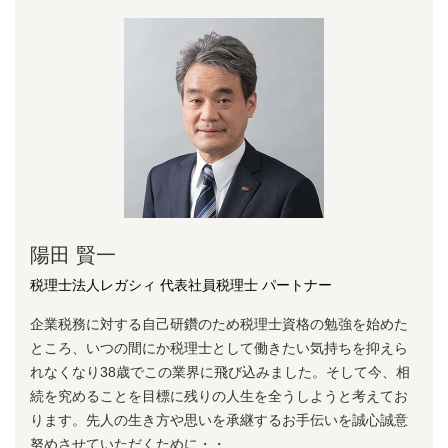
陽⽥ 賢⼀
税理士法人レガシィ 代表社員税理士 パートナー
企業税務に対する⾃⼰研鑽のため税理⼠資格の勉強を始めた
ところ、いつの間にか税理⼠として働きたい気持ちを抑えら
れなくなり38歳でこの業界に⾶び込みました。そして今、相
続を究めることを⽬標に残りの⼈⽣を全うしようと考えてお
ります。先⼈の⽣き⽅や思いを承継するお⼿伝いを誠⼼誠意
努めさせていただくために・・