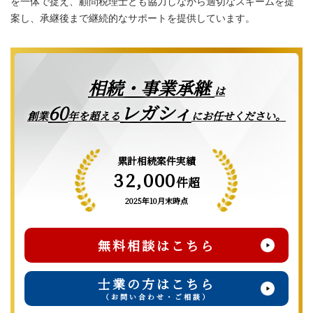
を一体で捉え、顧問税理士とも協力しながら適切なスキームを提
案し、承継後まで継続的なサポートを提供しています。
相続・事業承継
は
レガシィ
60
創業
年を超える
にお任せください。
累計相続案件実績
32,000
件超
2025年10月末時点
無料相談はこちら
士業の方はこちら
（お問い合わせ・ご相談）