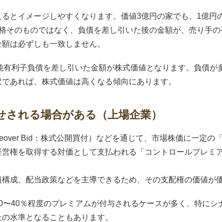
えるとイメージしやすくなります。価値3億円の家でも、1億円
価格そのものではなく、負債を差し引いた後の金額が、売り手の
金額は必ずしも一致しません。
ら純有利子負債を差し引いた金額が株式価値となります。負債が
沢であれば、株式価値は高くなる傾向にあります。
せされる場合がある（上場企業）
keover Bid：株式公開買付）などを通じて、市場株価に一定
経営権を取得する対価として支払われる「コントロールプレミ
員構成、配当政策などを主導できるため、その支配権の価値が
0〜40％程度のプレミアムが付与されるケースが多く、特にシ
上の水準となることもあります。