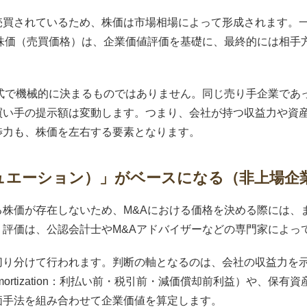
売買されているため、株価は市場相場によって形成されます。
る株価（売買価格）は、企業価値評価を基礎に、最終的には相手
算式で機械的に決まるものではありません。同じ売り手企業であ
買い手の提示額は変動します。つまり、会社が持つ収益力や資
渉力も、株価を左右する要素となります。
ュエーション）」がベースになる（非上場企
る株価が存在しないため、M&Aにおける価格を決める際には、
。評価は、公認会計士やM&Aアドバイザーなどの専門家によっ
て行われます。判断の軸となるのは、会社の収益力を示すEBITDA（E
iation and Amortization：利払い前・税引前・減価償却前利益
価手法を組み合わせて企業価値を算定します。