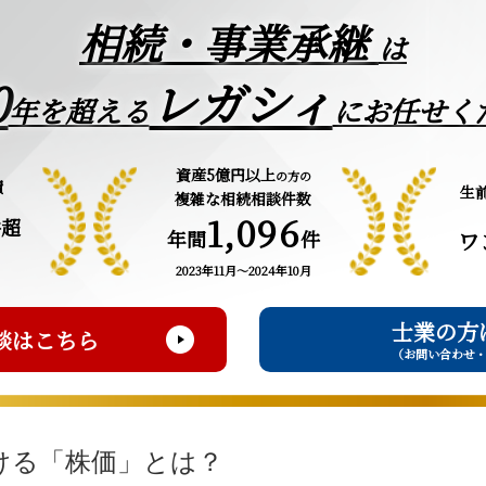
相続・事業承継
は
0
レガシィ
年を超える
にお任せく
資産5億円以上
の方の
績
生
複雑な相続相談件数
1,096
件超
年間
件
ワ
2023年11月～2024年10月
士業の方
談はこちら
（お問い合わせ
ける「株価」とは？