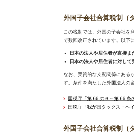
外国子会社合算税制（
この税制では、外国の子会社を利
で数回改正されています。以下
日本の法人や居住者が直接ま
日本の法人や居住者に対して
なお、実質的な支配関係にある
す。条件を満たした外国法人の
国税庁「第 66 の６～第 6
国税庁「我が国タックス・ヘ
外国子会社合算税制（