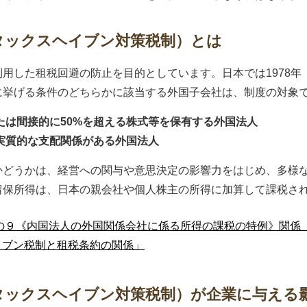
タックスヘイブン対策税制）とは
用した租税回避の防止を目的としています。日本では1978年
に挙げる条件のどちらかに該当する外国子会社は、制度の対象
たは間接的に50%を超える株式等を保有する外国法人
実質的な支配関係がある外国法人
かどうかは、経営への関与や意思決定の影響力をはじめ、多様
留保所得は、日本の親会社や個人株主の所得に加算して課税さ
6 条の９《内国法人の外国関係会社に係る所得の課税の特例》関係 
イブン税制と租税条約の関係」
タックスヘイブン対策税制）が企業に与える