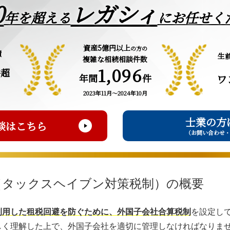
0
レガシィ
年を超える
にお任せく
資産5億円以上
の方の
績
生
複雑な相続相談件数
1,096
件超
年間
件
ワ
2023年11月～2024年10月
士業の方
談はこちら
（お問い合わせ
（タックスヘイブン対策税制）の概要
利用した租税回避を防ぐために、外国子会社合算税制
を設定し
しく理解した上で、外国子会社を適切に管理しなければなりま