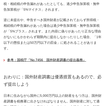
税・相続税の申告漏れがあったとしても、過少申告加算税・無申
告加算税が「5%マイナス」されます。
逆に未提出や、申告すべき国外財産が記載されておらず所得税・
相続税の申告漏れがあった場合は過少申告加算税・無申告加算税
が「5%プラス」されます。また内容に偽りがあったり正当な理由
がないにもかかわらず期限内に提出しなかったりした場合、「1年
以下の懲役または50万円以下の罰金」に処されることがありま
す。
参考：国税庁『No.7456 国外財産調書の提出義務』
おわりに：国外財産調書は優遇措置もあるので、必
ず提出しよう
日本に住みながら国外に5,000万円以上の財産をもつ方は、国外財
産調書を税務署に出さなければなりません。国外財産に対して適