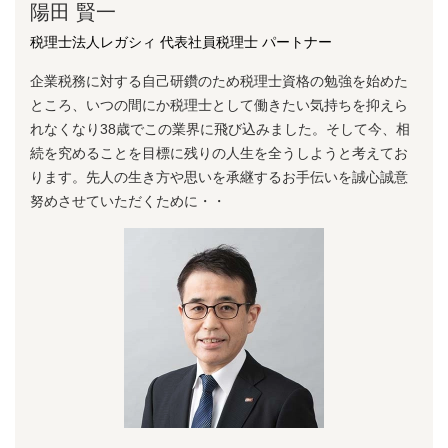
陽⽥ 賢⼀
税理士法人レガシィ 代表社員税理士 パートナー
企業税務に対する⾃⼰研鑽のため税理⼠資格の勉強を始めた
ところ、いつの間にか税理⼠として働きたい気持ちを抑えら
れなくなり38歳でこの業界に⾶び込みました。そして今、相
続を究めることを⽬標に残りの⼈⽣を全うしようと考えてお
ります。先⼈の⽣き⽅や思いを承継するお⼿伝いを誠⼼誠意
努めさせていただくために・・