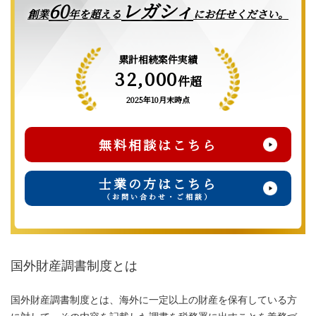
レガシィ
60
創業
年を超える
にお任せください。
累計相続案件実績
32,000
件超
2025年10月末時点
無料相談はこちら
士業の方はこちら
（お問い合わせ・ご相談）
国外財産調書制度とは
国外財産調書制度とは、海外に一定以上の財産を保有している方