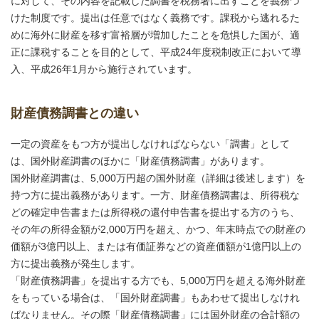
に対して、その内容を記載した調書を税務署に出すことを義務づ
けた制度です。提出は任意ではなく義務です。課税から逃れるた
めに海外に財産を移す富裕層が増加したことを危惧した国が、適
正に課税することを目的として、平成24年度税制改正において導
入、平成26年1月から施行されています。
財産債務調書との違い
一定の資産をもつ方が提出しなければならない「調書」として
は、国外財産調書のほかに「財産債務調書」があります。
国外財産調書は、5,000万円超の国外財産（詳細は後述します）を
持つ方に提出義務があります。一方、財産債務調書は、所得税な
どの確定申告書または所得税の還付申告書を提出する方のうち、
その年の所得金額が2,000万円を超え、かつ、年末時点での財産の
価額が3億円以上、または有価証券などの資産価額が1億円以上の
方に提出義務が発生します。
「財産債務調書」を提出する方でも、5,000万円を超える海外財産
をもっている場合は、「国外財産調書」もあわせて提出しなけれ
ばなりません。その際「財産債務調書」には国外財産の合計額の