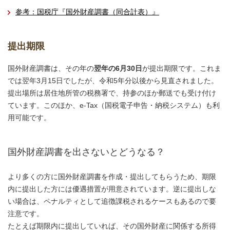
参考：国税庁『国外財産調書（同合計表）』
提出期限
国外財産調書は、その年の
翌年の6月30日
が提出期限です。これま
では翌年3月15日でしたが、令和5年分以後から見直されました。
提出場所は居住地所管の税務署で、持参のほか郵送でも受け付け
ています。このほか、e-Tax（国税電子申告・納税システム）も利
用可能です。
国外財産調書を出さないとどうなる？
より多くの方に国外財産調書を作成・提出してもらうため、期限
内に提出した方には優遇措置が用意されています。逆に提出しな
い場合は、ペナルティとして追徴課税されるケースもあるので要
注意です。
たとえば期限内に提出していれば、その国外財産に関係する所得