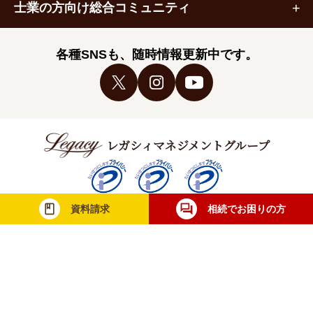
士業の方向け総合コミュニティ
各種SNSも、随時情報更新中です。
レガシィマネジメントグループ
資料請求
相続でお困りの方
税理士法人レガシィ
株式会社レガシィ
行政書士法人レガシィ
当社は一般財団法人日本情報経済社会推進協
会（JIPDEC）より個人情報について適切な
取り扱いが行われている企業に与えられる
「プライバシーマーク」を取得しています。
無料相談・お問合せ
士業の方
メディア取材
採用情報