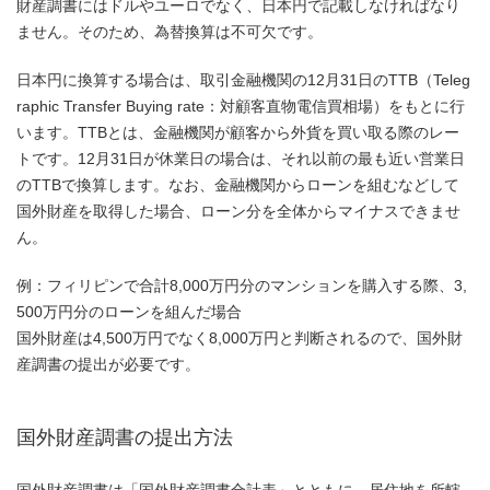
財産調書にはドルやユーロでなく、日本円で記載しなければなり
ません。そのため、為替換算は不可欠です。
日本円に換算する場合は、取引金融機関の12月31日のTTB（Teleg
raphic Transfer Buying rate：対顧客直物電信買相場）をもとに行
います。TTBとは、金融機関が顧客から外貨を買い取る際のレー
トです。12月31日が休業日の場合は、それ以前の最も近い営業日
のTTBで換算します。なお、金融機関からローンを組むなどして
国外財産を取得した場合、ローン分を全体からマイナスできませ
ん。
例：フィリピンで合計8,000万円分のマンションを購入する際、3,
500万円分のローンを組んだ場合
国外財産は4,500万円でなく8,000万円と判断されるので、国外財
産調書の提出が必要です。
国外財産調書の提出方法
国外財産調書は「国外財産調書合計表」とともに、居住地を所轄