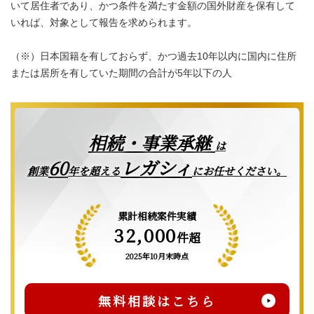
いて居住者であり、かつ条件を満たす金額の国外財産を保有して
いれば、対象として報告を求められます。
（※）日本国籍を有しておらず、かつ過去10年以内に国内に住所
または居所を有していた期間の合計が5年以下の人
相続・事業承継
は
レガシィ
60
創業
年を超える
にお任せください。
累計相続案件実績
32,000
件超
2025年10月末時点
無料相談はこちら