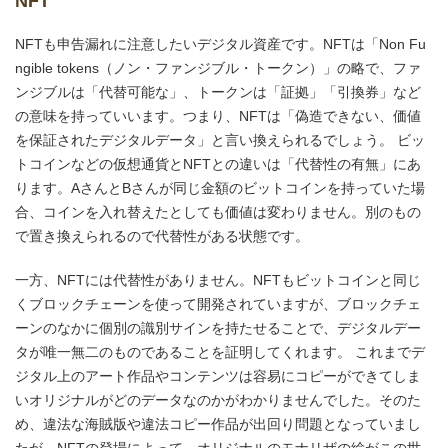
NFT
NFTも申告漏れに注意したいデジタル資産です。NFTは「Non Fu
ngible tokens（ノン・ファンジブル・トークン）」の略で、ファ
ンジブルは「代替可能な」、トークンは「証拠」「引換券」など
の意味を持っていいます。つまり、NFTは「偽造できない、価値
を保証されたデジタルデータ」と言い換えられるでしょう。 ビッ
トコインなどの仮想通貨とNFTとの違いは「代替性の有無」にあ
ります。AさんとBさんが同じ金額のビットコインを持っていた場
合、コインを入れ替えたとしても価値は変わりません。別のもの
で置き換えられるので代替性がある状態です。
一方、NFTには代替性がありません。NFTもビットコインと同じ
くブロックチェーンを使って開発されていますが、ブロックチェ
ーンのなかに個別の識別サインを持たせることで、デジタルデー
タが唯一無二のものであることを証明してくれます。 これまでデ
ジタル上のアート作品やコンテンツは容易にコピーができてしま
いオリジナルがどのデータなのかがわかりませんでした。そのた
め、違法な海賊版や違法コピー作品が出回り問題となっていまし