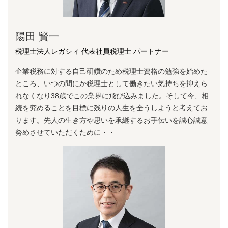
陽⽥ 賢⼀
税理士法人レガシィ 代表社員税理士 パートナー
企業税務に対する⾃⼰研鑽のため税理⼠資格の勉強を始めた
ところ、いつの間にか税理⼠として働きたい気持ちを抑えら
れなくなり38歳でこの業界に⾶び込みました。そして今、相
続を究めることを⽬標に残りの⼈⽣を全うしようと考えてお
ります。先⼈の⽣き⽅や思いを承継するお⼿伝いを誠⼼誠意
努めさせていただくために・・