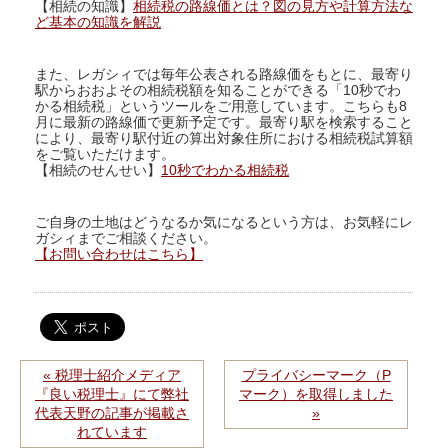
【相続の知識】
相続税の路線価とは？図の見方や計算方法な
ど基本の知識を解説
また、レガシィでは毎年公表される路線価をもとに、最寄り
駅からおおよその相続税額を知ることができる「10秒でわ
かる相続税」というツールをご用意しています。こちらも8
月に最新の路線価で更新予定です。最寄り駅を検索すること
により、最寄り駅付近の算出対象住所における相続税試算額
をご覧いただけます。
【相続のせんせい】
10秒でわかる相続税
ご自身の土地はどうなるか気になるという方は、お気軽にレ
ガシィまでご相談ください。
【お問い合わせはこちら】
« 税理士紹介メディア
プライバシーマーク（P
『良い税理士』にて弊社
マーク）を取得しました
代表天野の記事が掲載さ
»
れています