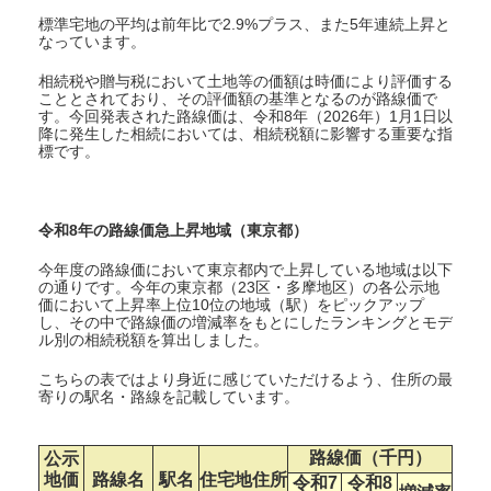
標準宅地の平均は前年比で2.9%プラス、また5年連続上昇と
なっています。
相続税や贈与税において土地等の価額は時価により評価する
こととされており、その評価額の基準となるのが路線価で
す。今回発表された路線価は、令和8年（2026年）1月1日以
降に発生した相続においては、相続税額に影響する重要な指
標です。
令和8年の路線価急上昇地域（東京都）
今年度の路線価において東京都内で上昇している地域は以下
の通りです。今年の東京都（23区・多摩地区）の各公示地
価において上昇率上位10位の地域（駅）をピックアップ
し、その中で路線価の増減率をもとにしたランキングとモデ
ル別の相続税額を算出しました。
こちらの表ではより身近に感じていただけるよう、住所の最
寄りの駅名・路線を記載しています。
路線価（千円）
公示
地価
路線名
駅名
住宅地住所
令和7
令和8