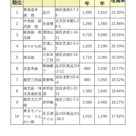
増減率
順位
年
年
東海道本
港区港南3-7-2
1
品川
1,480
1,810
22.30%
線 他
3
中央線・総
文京区本郷1-2
2
水道橋
1,280
1,560
21.88%
武線 他
8-3
銀座線・南
溜池山
港区赤坂1-14-
3
4,720
5,690
20.55%
北線
王
11
芝浦ふ
港区芝浦2-3-2
4
ゆりかもめ
1,820
2,190
20.33%
頭
7
六本木
港区赤坂6-19-
5
南北線
2,710
3,260
20.30%
一丁目
23
青物横
品川区東品川4
6
京急本線
860
1,030
19.77%
丁
-2-11
北区滝野川5-6
7
都営三田線
西巣鴨
880
1,050
19.32%
-4
南北線・埼
赤羽岩
北区赤羽1-32-
8
1,380
1,640
18.84%
玉高速鉄道
淵
12
都営大江戸
港区三田2-7-2
9
赤羽橋
2,080
2,460
18.27%
線
5
東京モノレ
天王洲
品川区東品川1
10
ール・りん
1,010
1,190
17.82%
アイル
-39-2
かい線