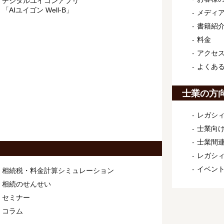
デジタルユイゴンアプリ
「AIユイゴン Well-B」
メディ
書籍紹
料金
アクセ
よくあ
士業の方
レガシィ
士業向け
士業間連
レガシ
イベン
相続税・料金計算シミュレーション
相続のせんせい
セミナー
コラム