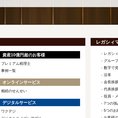
レガシィ
レガシ
資産10億円超のお客様
グルー
プレミアム税理士
数字で
事例一覧
沿革
会長挨
オンラインサービス
代表挨
相続のせんせい
役員・
デジタルサービス
7つの強
5つのお
ワクデジ
お客様