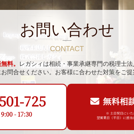
お問い合わせ
CONTACT
談無料。
レガシィは相続・事業承継専門の税理士法
にお問合せください。
お客様に合わせた対策をご提
501-725
無料相
00 - 17:30
※ 土日祝日にい
翌営業日（平日）に担当