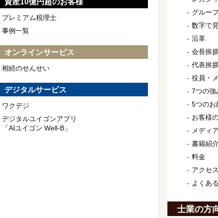
資産10億円超のお客様
グルー
プレミアム税理士
数字で
事例一覧
沿革
会長挨
オンラインサービス
代表挨
相続のせんせい
役員・
デジタルサービス
7つの強
5つのお
ワクデジ
お客様
デジタルユイゴンアプリ
「AIユイゴン Well-B」
メディ
書籍紹
料金
アクセ
よくあ
士業の方