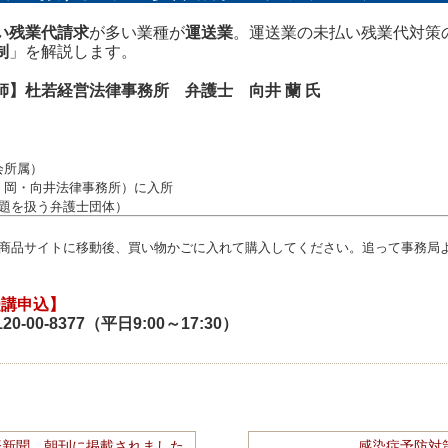
い残業代請求
が多い業種が
運送業
。運送業の未払い残業代対策
制
」を解説します。
師】杜若経営法律事務所 弁護士 向井 蘭 氏
会所属）
野・岡・向井法律事務所）に入所
題を扱う弁護士団体）
商品サイトに移動後、買い物かごに入れて購入してください。追って事務局より
受講申込】
120-00-8377（平日9:00～17:30）
本経済新聞 朝刊に掲載されました
感染症予防対