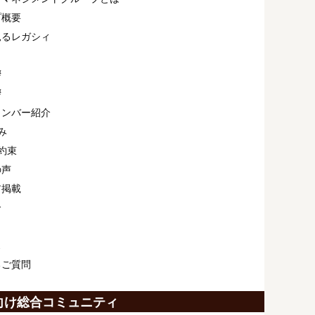
プ概要
見るレガシィ
拶
拶
メンバー紹介
み
約束
の声
ア掲載
介
ス
るご質問
向け総合コミュニティ