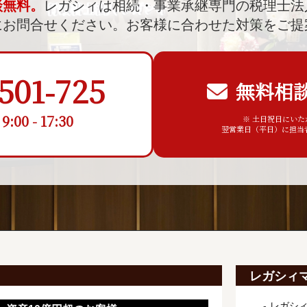
談無料。
レガシィは相続・事業承継専門の税理士法
にお問合せください。
お客様に合わせた対策をご提
501-725
無料相
00 - 17:30
※ 土日祝日にい
翌営業日（平日）に担当
レガシィ
レガシ