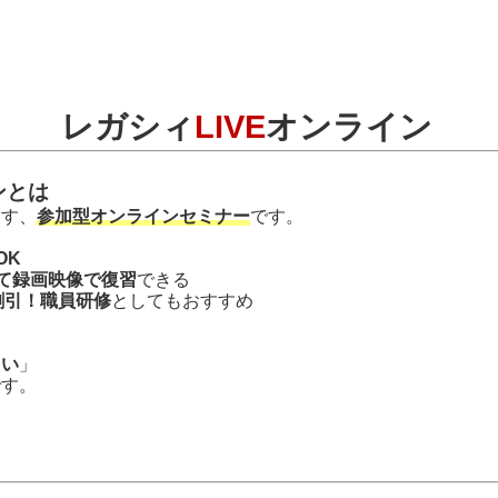
レガシィ
LIVE
オンライン
ンとは
指す、
参加型オンラインセミナー
です。
OK
て録画映像で復習
できる
割引！職員研修
としてもおすすめ
たい
」
です。