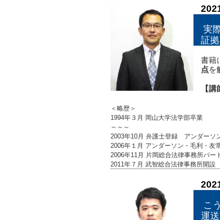
20
実際
証拠
書籍
点
を
【講
＜略歴＞
1994年３月 岡山大学法学部卒業
～～～
2003年10月 弁護士登録 アンダー
2006年１月 アンダーソン・毛利・
2006年11月 片岡総合法律事務所パー
2011年７月 武智総合法律事務所開設
20
こ
運送