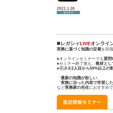
2021.1.26
セミナー
■
レガシィ
LIVE
オンライ
実務に基づく知識の定着
を目
●
オンラインセミナーでも
質問
●
セミナー終了後も、
教材とし
●
受講者
2人目から50%以上の
「
最新の
知識が欲しい
」
「
実務に沿った内容で学習し
など
実務家の先生
におすすめ