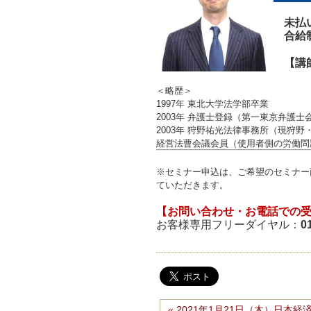
未払
合給
【講
＜略歴＞
1997年 東北大学法学部卒業
2003年 弁護士登録（第一東京弁護士
2003年 狩野祐光法律事務所（現狩
経営法曹会議会員（使用者側の労働問
※セミナー申込は、ご希望のセミナー
ていただきます。
【お問い合わせ・お電話での
お客様専用フリーダイヤル：
0
« 2021年1月21日（木）日