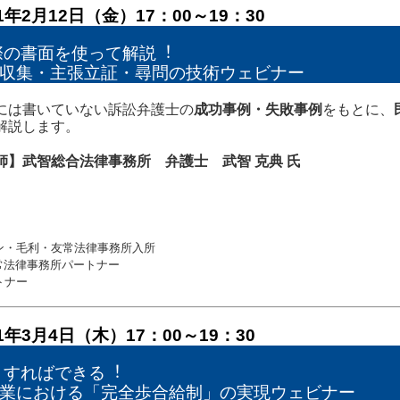
21年2月12日（金）17：00～19：30
の書面を使って解説︕
収集・主張立証・尋問の技術ウェビナー
には書いていない訴訟弁護士の
成功事例・失敗事例
をもとに、
解説します。
師】武智総合法律事務所 弁護士 武智 克典 氏
ソン・毛利・友常法律事務所入所
友常法律事務所パートナー
トナー
21年3月4日（木）17：00～19：30
うすればできる︕
業における「完全歩合給制」の実現ウェビナー