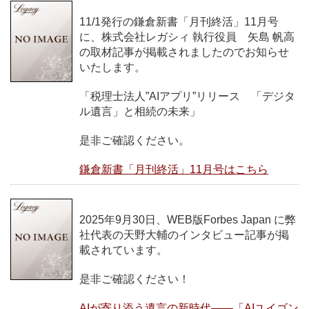
11/1発行の鎌倉新書「月刊終活」11月号
に、株式会社レガシィ 執行役員 矢島 帆高
の取材記事が掲載されましたのでお知らせ
いたします。
「税理士法人”AIアプリ”リリース 「デジタ
ル遺言」と相続の未来」
是非ご確認ください。
鎌倉新書「月刊終活」11月号はこちら
2025年9月30日、WEB版Forbes Japan に弊
社代表の天野大輔のインタビュー記事が掲
載されています。
是非ご確認ください！
AIが寄り添う遺言の新時代——「AIユイゴン