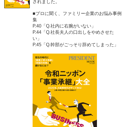
されました。
■プロに聞く、ファミリー企業のお悩み事例
集
P.40「Q.社内に右腕がいない」
P.44「Q.社長夫人の口出しをやめさせた
い」
P.45「Q.幹部がごっそり辞めてしまった」