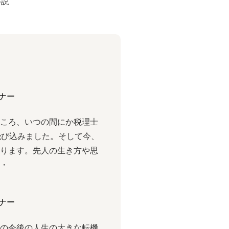
解説
ナー
ところ、いつの間にか税理⼠
⾶び込みました。そして今、
おります。先⼈の⽣き⽅や思
・・
ナー
様の今後の人生の大きな転機