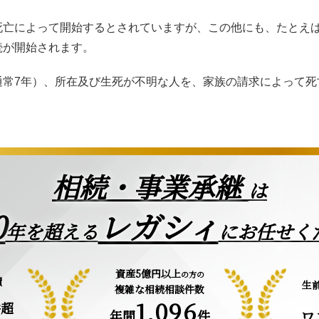
死亡によって開始するとされていますが、この他にも、たとえ
続が開始されます。
通常7年）、所在及び生死が不明な人を、家族の請求によって死
相続・事業承継
は
0
レガシィ
年を超える
にお任せく
資産5億円以上
の方の
績
生
複雑な相続相談件数
1,096
件超
年間
件
ワ