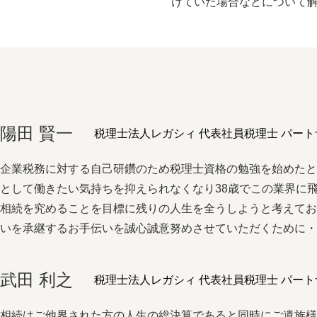
けていた場合などについて
陽⽥ 賢⼀
税理士法人レガシィ 代表社員税理士 パート
企業税務に対する⾃⼰研鑽のため税理⼠資格の勉強を始めた
として働きたい気持ちを抑えられなくなり38歳でこの業界に
相続を究めることを⽬標に残りの⼈⽣を全うしようと考えて
いを承継するお⼿伝いを誠⼼誠意努めさせていただくために
武田 利之
税理士法人レガシィ 代表社員税理士 パート
相続はご他界された方の人生の総決算であると同時にご遺族