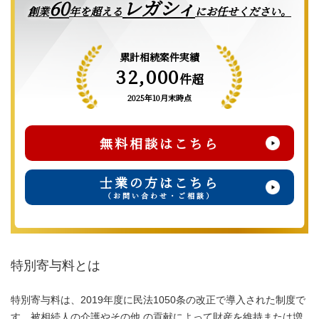
レガシィ
60
創業
年を超える
にお任せください。
累計相続案件実績
32,000
件超
2025年10月末時点
無料相談はこちら
士業の方はこちら
（お問い合わせ・ご相談）
特別寄与料とは
特別寄与料は、2019年度に民法1050条の改正で導入された制度で
す。被相続人の介護やその他 の貢献によって財産を維持または増