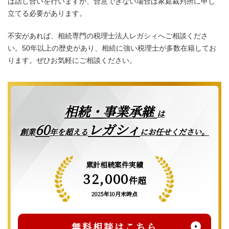
は話し合いを行いますが、合意できない場合は家庭裁判所に申し
立てる必要があります。
不安があれば、相続専門の税理士法人レガシィへご相談くださ
い。50年以上の歴史があり、相続に強い税理士が多数在籍してお
ります。ぜひお気軽にご相談ください。
相続・事業承継
は
レガシィ
60
創業
年を超える
にお任せください。
累計相続案件実績
32,000
件超
2025年10月末時点
無料相談はこちら