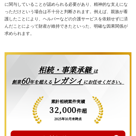
に関与していることが認められる必要があり、精神的な支えにな
っただけという場合は不十分と判断されます。例えば、親族が看
護したことにより、ヘルパーなどの介護サービスを依頼せずに済
んだことによって財産が維持できたといった、明確な因果関係が
求められます。
相続・事業承継
は
レガシィ
60
創業
年を超える
にお任せください。
累計相続案件実績
32,000
件超
2025年10月末時点