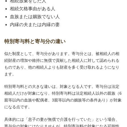
相続放棄をした人
相続欠格事由がある人
血族または姻族でない人
内縁の夫または内縁の妻
特別寄与料と寄与分の違い
似た制度として、寄与分があります。寄与分とは、被相続人の相
続財産の増加や維持に無償で貢献した相続人に対して認められる
ものであり、他の相続人よりも財産を多く受け取れるようになり
ます。
特別寄与料との大きな違いは、対象となる人です。寄与分は法定
相続人だけが対象になり、特別寄与料は法定相続人以外の親族（6
親等以内の血族や配偶者、3親等以内の姻族等の条件あり）が対象
になる点です。
具体的には「息子の妻が無償で介護を行っていた」という場合、
寄与分の対象にはなりませんが、特別寄与料の対象になる可能性