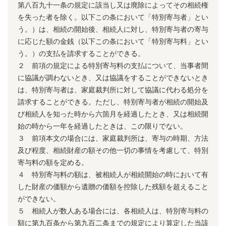
第八百九十一条の規定に該当し又は廃除によってその相続権
を失った者を除く。以下この条において「特別寄与者」とい
う。）は、相続の開始後、相続人に対し、特別寄与者の寄与
に応じた額の金銭（以下この条において「特別寄与料」とい
う。）の支払を請求することができる。
２ 前項の規定による特別寄与料の支払について、当事者間
に協議が調わないとき、又は協議をすることができないとき
は、特別寄与者は、家庭裁判所に対して協議に代わる処分を
請求することができる。ただし、特別寄与者が相続の開始及
び相続人を知った時から六箇月を経過したとき、又は相続開
始の時から一年を経過したときは、この限りでない。
３ 前項本文の場合には、家庭裁判所は、寄与の時期、方法
及び程度、相続財産の額その他一切の事情を考慮して、特別
寄与料の額を定める。
４ 特別寄与料の額は、被相続人が相続開始の時において有
した財産の価額から遺贈の価額を控除した残額を超えること
ができない。
５ 相続人が数人ある場合には、各相続人は、特別寄与料の
額に第九百条から第九百二条までの規定により算定した当該