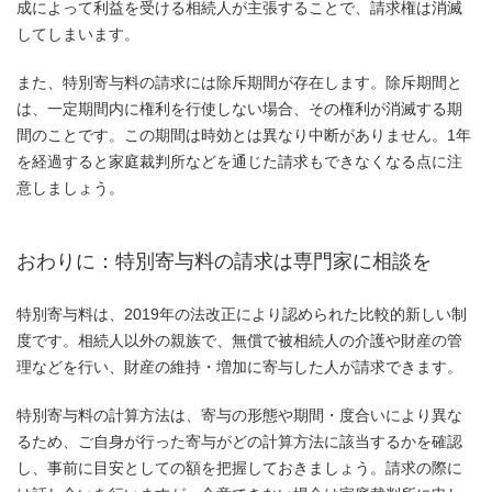
成によって利益を受ける相続人が主張することで、請求権は消滅
してしまいます。
また、特別寄与料の請求には除斥期間が存在します。除斥期間と
は、一定期間内に権利を行使しない場合、その権利が消滅する期
間のことです。この期間は時効とは異なり中断がありません。1年
を経過すると家庭裁判所などを通じた請求もできなくなる点に注
意しましょう。
おわりに：特別寄与料の請求は専門家に相談を
特別寄与料は、2019年の法改正により認められた比較的新しい制
度です。相続人以外の親族で、無償で被相続人の介護や財産の管
理などを行い、財産の維持・増加に寄与した人が請求できます。
特別寄与料の計算方法は、寄与の形態や期間・度合いにより異な
るため、ご自身が行った寄与がどの計算方法に該当するかを確認
し、事前に目安としての額を把握しておきましょう。請求の際に