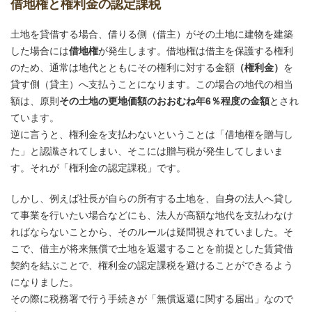
借地権と権利金の認定課税
土地を貸借する場合、借りる側（借主）がその土地に建物を建築
した場合には
借地権
が発生します。借地権は借主を保護する権利
のため、通常は地代とともにその権利に対する金額
（権利金）
を
貸す側（貸主）へ支払うことになります。この場合の地代の相当
額は、原則
その土地の更地価額のおおむね年6％程度の金額
とされ
ています。
逆に言うと、権利金を支払わないということは「借地権を贈与し
た」と認識されてしまい、そこには贈与税が発生してしまいま
す。それが「権利金の認定課税」です。
しかし、例えば社長が自らの所有する土地を、自身の法人へ貸し
て事業を行いたい場合などにも、法人が高額な地代を支払わなけ
ればならないことから、そのルールは疑問視されていました。そ
こで、借主が将来無償で土地を返還することを前提とした賃貸借
契約を結ぶことで、権利金の認定課税を避けることができるよう
になりました。
その際に税務署で行う手続きが「無償返還に関する届出」なので