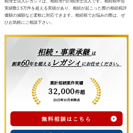
税理士法人レガシィは、相続専門の税理士法人です。相続税申告
実績数1.5万件を超える実績があり、相続が起こった際の相続税評
価額の減額など柔軟に対応できます。相続税でお悩みの際は、ぜ
ひお気軽にご相談下さい。
相続・事業承継
は
レガシィ
60
創業
年を超える
にお任せください。
累計相続案件実績
32,000
件超
2025年10月末時点
無料相談はこちら