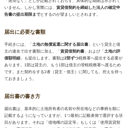
「遅滞なく」としか記載されておらず、具体的な期限は示されて
いません。しかし実際には、
賃貸借契約を締結した法人の確定申
告書の提出期限まで
とするのが望ましいとされます。
届出に必要な書類
手続きには、「
土地の無償返還に関する届出書
」という貸主と借
主の連名で出す書類に加え、「
賃貸借契約書
」および「
土地の評
価額明細
」も提出します。書類は
2部ずつ
税務署へ提出する必要が
あります。1部は貸主の、もう1部は借主の管轄税務署へ渡るため
です。また契約をする2者（貸主・借主）に関しても、控えを持っ
ておきましょう。
届出書の書き方
届出書は、基本的に土地所有者の名前や所在地などの事柄を順に
記載するようになっていますが、1つ最初に記載者側で選択する項
目があります。それは「借地権の設定等」もしくは「使用賃貸契