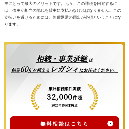
主にとって最大のメリットです。元々、この課税を回避するに
は、借主が相当の地代を貸主に支払わなければなりません。この
支払いを避けるためには、無償返還の届出が必須ということにな
ります。
相続・事業承継
は
レガシィ
60
創業
年を超える
にお任せください。
累計相続案件実績
32,000
件超
2025年10月末時点
無料相談はこちら