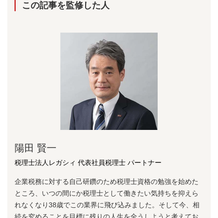
この記事を監修した⼈
陽⽥ 賢⼀
税理士法人レガシィ 代表社員税理士 パートナー
企業税務に対する⾃⼰研鑽のため税理⼠資格の勉強を始めた
ところ、いつの間にか税理⼠として働きたい気持ちを抑えら
れなくなり38歳でこの業界に⾶び込みました。そして今、相
続を究めることを⽬標に残りの⼈⽣を全うしようと考えてお