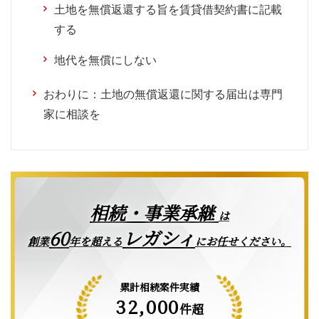
土地を無償返還する旨を賃貸借契約書に記載
する
地代を無償にしない
おわりに：土地の無償返還に関する届出は専門
家に相談を
相続・事業承継
は
レガシィ
60
創業
年を超える
にお任せください。
累計相続案件実績
32,000
件超