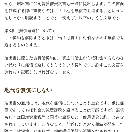
から、届出書に加え賃貸借契約書も一緒に提出します。この書面
を作成する際に重要なのは、「土地を無償で返還する」という旨
をしっかり明記することです。例えば、以下のような文章です。
第8条（無償返還について）
この契約を解除するときは、借主は貸主に対価を求めず無償で返
還するものとする。
届出書に際した賃貸借契約は、貸主は借主から権利金をもらわな
い代わりに無償で返してもらうという契約です。必ずこの文言を
漏れなく記載しなければなりません。
地代を無償にしない
届出書の適用には、地代を無償にしないことも重要です。仮に無
償であっても権利金の認定課税を避けることは可能ですが、無償
もしくは固定資産税等と同等の金額だと「使用賃貸契約」とみな
されてしまいます。こうなると、前述したとおり相続が発生した
際に「貸宅地」とされず、相続税評価額の減額がなされません。