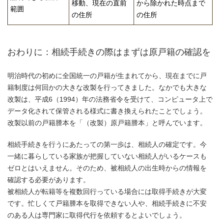
移動、現在の直前
から除かれた時点まで
範囲
の住所
の住所
おわりに：相続手続きの際はまずは原戸籍の確認を
明治時代の初めに全国統一の戸籍が生まれてから、現在までに戸
籍制度は何回かの大きな改製を行ってきました。なかでも大きな
改製は、平成6（1994）年の法務省令を受けて、コンピュータ上で
データ化されて保管される様式に書き換えられたことでしょう。
改製以前の戸籍謄本を「（改製）原戸籍謄本」と呼んでいます。
相続手続きを行うにあたっての第一歩は、相続人の確定です。今
一緒に暮らしている家族が把握していない相続人がいるケースも
ゼロとはいえません。そのため、被相続人の出生時からの情報を
確認する必要があります。
被相続人が転籍等を複数回行っている場合には取得手続きが大変
です。忙しくて戸籍謄本を取得できない人や、相続手続きに不安
のある人は専門家に取得代行を依頼するとよいでしょう。