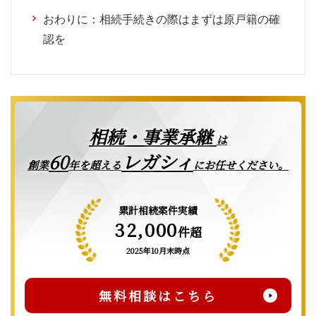
おわりに：相続手続きの際はまずは原戸籍の確
認を
相続・事業承継
は
レガシィ
60
創業
年を超える
にお任せください。
累計相続案件実績
32,000
件超
2025年10月末時点
無料相談はこちら