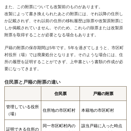
また、この附票についても改製前のものがあります。
改製によって書き換えられたあとの附票には、それ以降の住所し
か記載されず、それ以前の住所の移転履歴は除票や改製原附票に
しか掲載されていません。そのため、これらの除票または改製原
附票を取得することが必要となる場合もあります。
戸籍の附票の保存期間は5年です。5年を過ぎてしまうと、市区町
村役所（場）では廃棄処分となります。そのような場合には、住
所の履歴を証明することができず、上申書という書類の作成が必
要になってきます。
住民票と戸籍の附票の違い
住民票
戸籍の附票
管理している役所
住所地の市区町村
本籍地の市区町村
（場）
同一市区町村内の
該当戸籍に入った時点
証明できる住所の