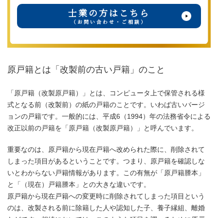
士業の方はこちら
（お問い合わせ・ご相談）
原戸籍とは「改製前の古い戸籍」のこと
「原戸籍（改製原戸籍）」とは、コンピュータ上で保管される様
式となる前（改製前）の紙の戸籍のことです。いわば古いバージ
ョンの戸籍です。一般的には、平成6（1994）年の法務省令による
改正以前の戸籍を「原戸籍（改製原戸籍）」と呼んでいます。
重要なのは、原戸籍から現在戸籍へ改められた際に、削除されて
しまった項目があるということです。つまり、原戸籍を確認しな
いとわからない戸籍情報があります。この有無が「原戸籍謄本」
と「（現在）戸籍謄本」との大きな違いです。
原戸籍から現在戸籍への変更時に削除されてしまった項目という
のは、改製される前に除籍した人や認知した子、養子縁組、離婚