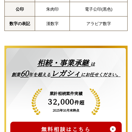
公印
朱肉印
電子公印(黒色)
数字の表記
漢数字
アラビア数字
相続・事業承継
は
レガシィ
60
創業
年を超える
にお任せください。
累計相続案件実績
32,000
件超
2025年10月末時点
無料相談はこちら