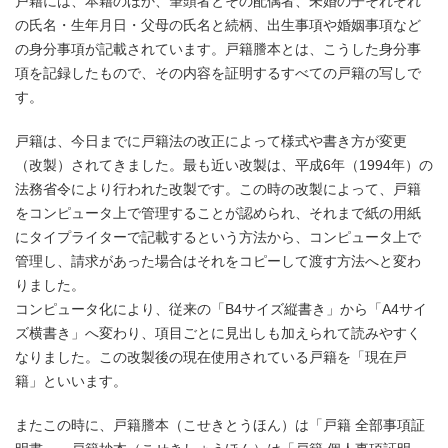
戸籍には、本籍のほか、筆頭者とその配偶者、未婚の子それぞれ
の氏名・生年月日・父母の氏名と続柄、出生事項や婚姻事項など
の身分事項が記載されています。戸籍謄本とは、こうした身分事
項を記録したもので、その内容を証明するすべての戸籍の写しで
す。
戸籍は、今日までに戸籍法の改正によって様式や書き方が変更
（改製）されてきました。最も近い改製は、平成6年（1994年）の
法務省令により行われた改製です。この時の改製によって、戸籍
をコンピュータ上で管理することが認められ、それまで紙の用紙
にタイプライターで記載するという方法から、コンピュータ上で
管理し、請求があった場合はそれをコピーして渡す方法へと変わ
りました。
コンピュータ化により、従来の「B4サイズ縦書き」から「A4サイ
ズ横書き」へ変わり、項目ごとに見出しも加えられて読みやすく
なりました。この改製後の現在使用されている戸籍を「現在戸
籍」といいます。
またこの時に、戸籍謄本（こせきとうほん）は「戸籍 全部事項証