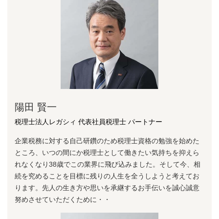
陽⽥ 賢⼀
税理士法人レガシィ 代表社員税理士 パートナー
企業税務に対する⾃⼰研鑽のため税理⼠資格の勉強を始めた
ところ、いつの間にか税理⼠として働きたい気持ちを抑えら
れなくなり38歳でこの業界に⾶び込みました。そして今、相
続を究めることを⽬標に残りの⼈⽣を全うしようと考えてお
ります。先⼈の⽣き⽅や思いを承継するお⼿伝いを誠⼼誠意
努めさせていただくために・・