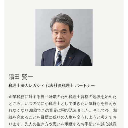
陽⽥ 賢⼀
税理士法人レガシィ 代表社員税理士 パートナー
企業税務に対する⾃⼰研鑽のため税理⼠資格の勉強を始めた
ところ、いつの間にか税理⼠として働きたい気持ちを抑えら
れなくなり38歳でこの業界に⾶び込みました。そして今、相
続を究めることを⽬標に残りの⼈⽣を全うしようと考えてお
ります。先⼈の⽣き⽅や思いを承継するお⼿伝いを誠⼼誠意