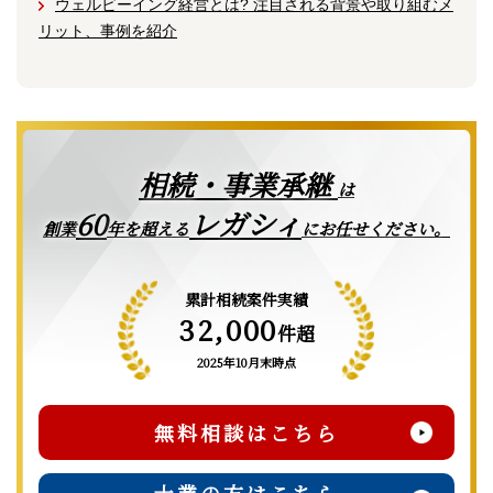
ウェルビーイング経営とは? 注目される背景や取り組むメ
リット、事例を紹介
相続・事業承継
は
レガシィ
60
創業
年を超える
にお任せください。
累計相続案件実績
32,000
件超
2025年10月末時点
無料相談はこちら