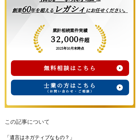
レガシィ
60
創業
年を超える
にお任せください。
累計相続案件実績
32,000
件超
2025年10月末時点
無料相談はこちら
士業の方はこちら
（お問い合わせ・ご相談）
この記事について
「遺言はネガティブなもの？」