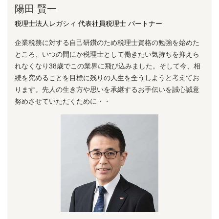
陽⽥ 賢⼀
税理士法人レガシィ 代表社員税理士 パートナー
企業税務に対する⾃⼰研鑽のため税理⼠資格の勉強を始めた
ところ、いつの間にか税理⼠として働きたい気持ちを抑えら
れなくなり38歳でこの業界に⾶び込みました。そして今、相
続を究めることを⽬標に残りの⼈⽣を全うしようと考えてお
ります。先⼈の⽣き⽅や思いを承継するお⼿伝いを誠⼼誠意
努めさせていただくために・・