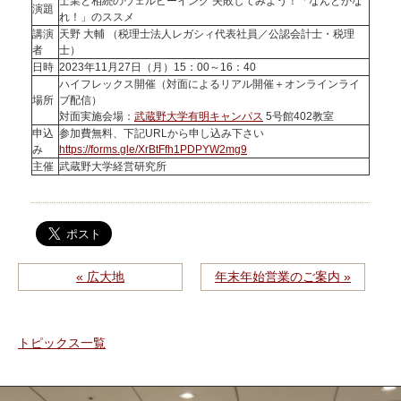
士業と相続のウェルビーイング 失敗してみよう！「なんとかな
演題
れ！」のススメ
講演
天野 大輔 （税理士法人レガシィ代表社員／公認会計士・税理
者
士）
日時
2023年11月27日（月）15：00～16：40
ハイフレックス開催（対面によるリアル開催＋オンラインライ
場所
ブ配信）
対面実施会場：
武蔵野大学有明キャンパス
5号館402教室
申込
参加費無料、下記URLから申し込み下さい
み
https://forms.gle/XrBtFfh1PDPYW2mg9
主催
武蔵野大学経営研究所
« 広大地
年末年始営業のご案内 »
トピックス一覧