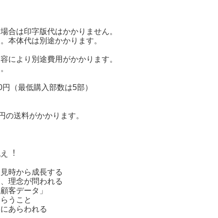
る場合は印字版代はかかりません。
す。本体代は別途かかります。
内容により別途費用がかかります。
す。
0円（最低購入部数は5部）
6円の送料がかかります。
戦え︕
は見時から成長する
そ、理念が問われる
「顧客データ」
もらうこと
目にあらわれる