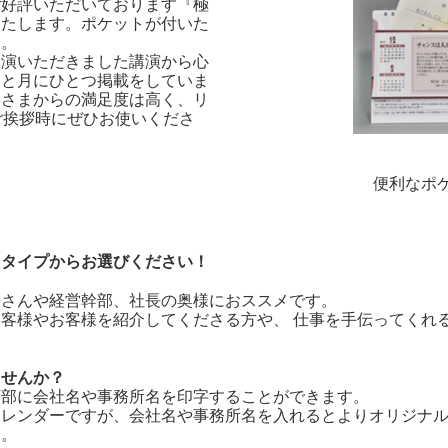
ご好評いただいております『極
いたします。ポケットが付いた
ー。
講演いただきました講演から心
ひと月にひとつ掲載をしていま
客さまからの満足度は高く、リ
ご挨拶時にぜひお使いくださ
便利なポ
）
２タイプからお選びください！
長さんや経営幹部、社長の奥様におススメです。
客様やお客様を紹介してくださる方や、 仕事を手伝ってくれ
ませんか？
下部に会社名や事務所名を印字することができます。
カレンダーですが、会社名や事務所名を入れるとよりオリジナ
す。