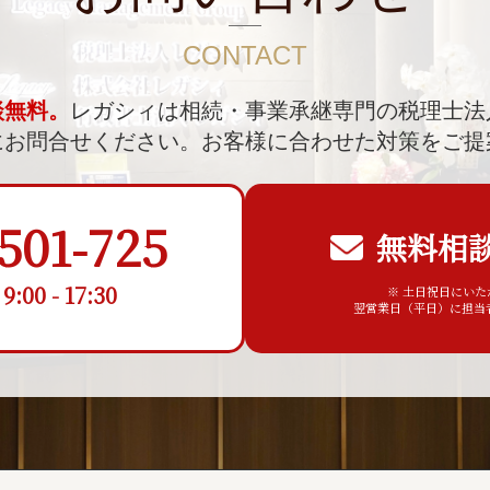
CONTACT
談無料。
レガシィは相続・事業承継専門の税理士法
にお問合せください。
お客様に合わせた対策をご提
501-725
無料相
00 - 17:30
※ 土日祝日にい
翌営業日（平日）に担当