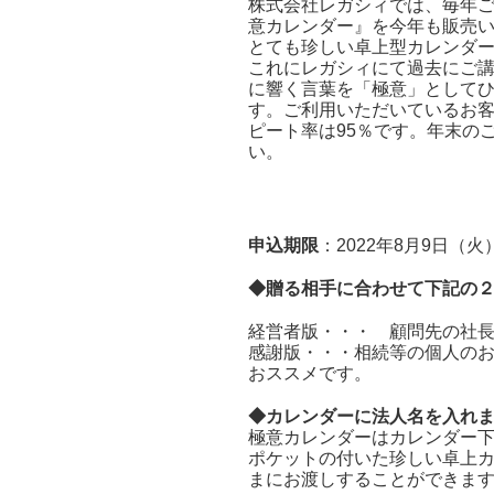
株式会社レガシィでは、毎年
意カレンダー』を今年も販売
とても珍しい卓上型カレンダ
これにレガシィにて過去にご
に響く言葉を「極意」として
す。ご利用いただいているお
ピート率は95％です。年末の
い。
申込期限
：2022年8月9日（火
◆贈る相手に合わせて下記の
経営者版・・・ 顧問先の社
感謝版・・・相続等の個人のお
おススメです。
◆カレンダーに法人名を入れ
極意カレンダーはカレンダー
ポケットの付いた珍しい卓上
まにお渡しすることができま