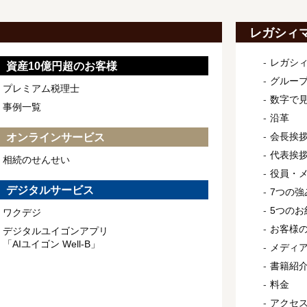
レガシィ
レガシ
資産10億円超のお客様
グルー
プレミアム税理士
数字で
事例一覧
沿革
会長挨
オンラインサービス
代表挨
相続のせんせい
役員・
デジタルサービス
7つの強
5つのお
ワクデジ
お客様
デジタルユイゴンアプリ
「AIユイゴン Well-B」
メディ
書籍紹
料金
アクセ