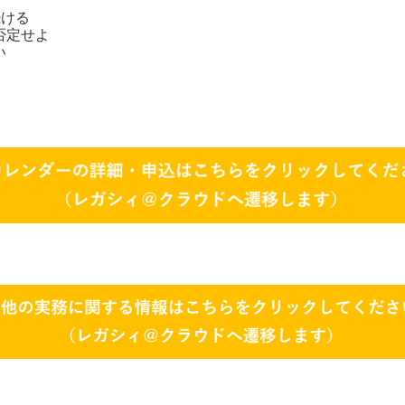
続ける
否定せよ
い