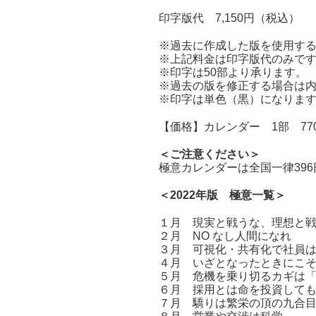
印字版代 7,150円（税込）
※過去に作成した版を使用す
※上記料金は印字版代のみで
※印字は50部より承ります。
※過去の版を修正する場合は
※印字は単色（黒）になりま
【価格】カレンダー 1部 77
＜ご注意ください＞
極意カレンダーは全国一律39
＜2022年版 極意一覧＞
１月 現実と戦うな、理想と
２月 NO なし人間になれ
３月 可視化・共有化で社員
４月 いざとなったときにこ
５月 危機を乗り切るカギは
６月 採用とは命を投資して
７月 驕りは繁栄の頂の九合