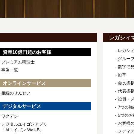
レガシィ
レガシ
資産10億円超のお客様
グルー
プレミアム税理士
数字で
事例一覧
沿革
会長挨
オンラインサービス
代表挨
相続のせんせい
役員・
デジタルサービス
7つの強
5つのお
ワクデジ
お客様
デジタルユイゴンアプリ
「AIユイゴン Well-B」
メディ