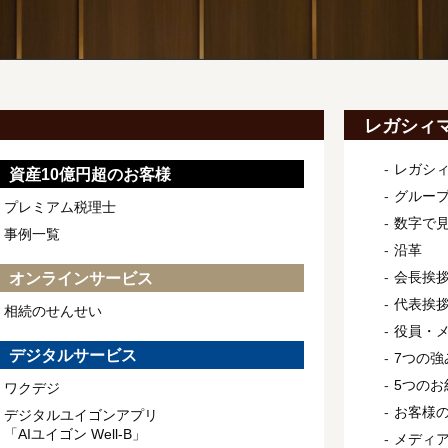
レガシィ
レガシ
資産10億円超のお客様
グルー
プレミアム税理士
数字で
事例一覧
沿革
会長挨
オンラインサービス
代表挨
相続のせんせい
役員・
デジタルサービス
7つの強
5つのお
ワクデジ
お客様
デジタルユイゴンアプリ
「AIユイゴン Well-B」
メディ