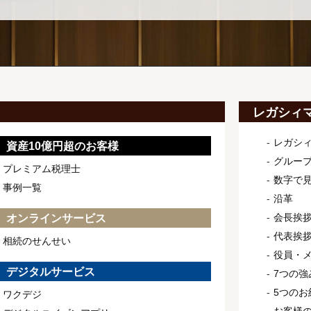
レガシィ
レガシ
資産10億円超のお客様
グルー
プレミアム税理士
数字で
事例一覧
沿革
会長挨
オンラインサービス
代表挨
相続のせんせい
役員・
デジタルサービス
7つの強
5つのお
ワクデジ