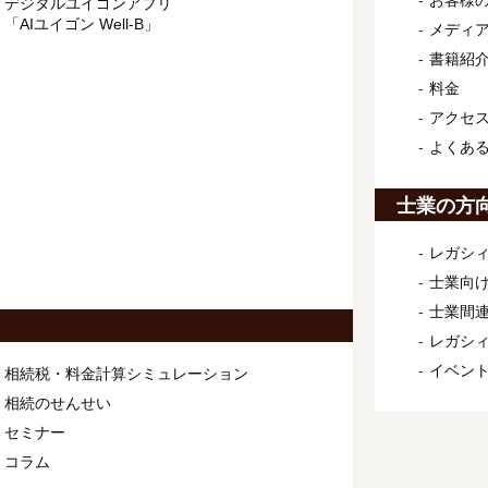
お客様
デジタルユイゴンアプリ
「AIユイゴン Well-B」
メディ
書籍紹
料金
アクセ
よくあ
士業の方
レガシィ
士業向け
士業間連
レガシ
イベン
相続税・料金計算シミュレーション
相続のせんせい
セミナー
コラム