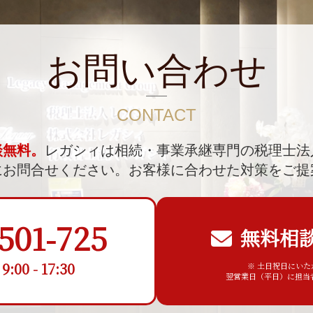
お問い合わせ
CONTACT
談無料。
レガシィは相続・事業承継専門の税理士法
にお問合せください。
お客様に合わせた対策をご提
501-725
無料相
00 - 17:30
※ 土日祝日にい
翌営業日（平日）に担当