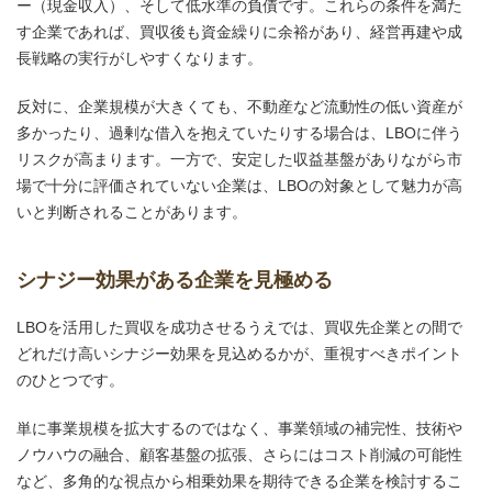
ー（現金収入）、そして低水準の負債です。これらの条件を満た
す企業であれば、買収後も資金繰りに余裕があり、経営再建や成
長戦略の実行がしやすくなります。
反対に、企業規模が大きくても、不動産など流動性の低い資産が
多かったり、過剰な借入を抱えていたりする場合は、LBOに伴う
リスクが高まります。一方で、安定した収益基盤がありながら市
場で十分に評価されていない企業は、LBOの対象として魅力が高
いと判断されることがあります。
シナジー効果がある企業を見極める
LBOを活用した買収を成功させるうえでは、買収先企業との間で
どれだけ高いシナジー効果を見込めるかが、重視すべきポイント
のひとつです。
単に事業規模を拡大するのではなく、事業領域の補完性、技術や
ノウハウの融合、顧客基盤の拡張、さらにはコスト削減の可能性
など、多角的な視点から相乗効果を期待できる企業を検討するこ