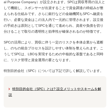
al Purpose Company）が設立されます。SPCは買収専用の法人と
して機能し、スポンサーが出資することで資金調達の枠組みが整
えられる仕組みです。さらに銀行などの金融機関もSPCへ融資を
行い、必要な資金はこの法人内で一元的に管理されます。設立後
の手続きは原則としてSPCを通じて進められ、資産や負債を切り
分けることで取引の透明性と効率性が確保されるのが特徴です。
SPCの活用により、買収に伴う一定のリスクを本体企業から遮断
し、のちの統合プロセスを設計しやすい体制を整えられます。こ
うしてSPCは、LBOを実現するための中核的な基盤であると同時
に、リスク管理と資金運用の要となります。
特別目的会社（SPC）については下記で詳しく解説しています。
特別目的会社（SPC）とは? 設立メリットやスキームを解
説