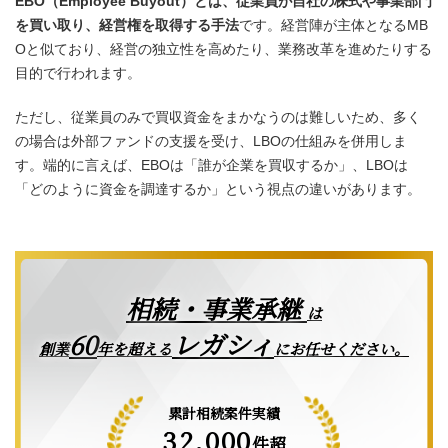
EBO（Employee Buyout）とは、従業員が自社の株式や事業部門
を買い取り、経営権を取得する手法
です。経営陣が主体となるMB
Oと似ており、経営の独立性を高めたり、業務改革を進めたりする
目的で行われます。
ただし、従業員のみで買収資金をまかなうのは難しいため、多く
の場合は外部ファンドの支援を受け、LBOの仕組みを併用しま
す。端的に言えば、EBOは「誰が企業を買収するか」、LBOは
「どのように資金を調達するか」という視点の違いがあります。
相続・事業承継
は
レガシィ
60
創業
年を超える
にお任せください。
累計相続案件実績
32,000
件超