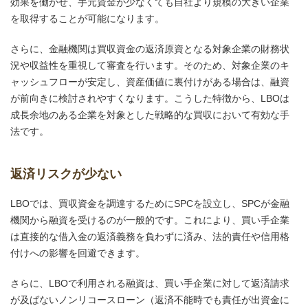
効果を働かせ、手元資金が少なくても自社より規模の大きい企業
を取得することが可能になります。
さらに、金融機関は買収資金の返済原資となる対象企業の財務状
況や収益性を重視して審査を行います。そのため、対象企業のキ
ャッシュフローが安定し、資産価値に裏付けがある場合は、融資
が前向きに検討されやすくなります。こうした特徴から、LBOは
成長余地のある企業を対象とした戦略的な買収において有効な手
法です。
返済リスクが少ない
LBOでは、買収資金を調達するためにSPCを設立し、SPCが金融
機関から融資を受けるのが一般的です。これにより、買い手企業
は直接的な借入金の返済義務を負わずに済み、法的責任や信用格
付けへの影響を回避できます。
さらに、LBOで利用される融資は、買い手企業に対して返済請求
が及ばないノンリコースローン（返済不能時でも責任が出資金に