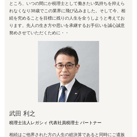
ところ、いつの間にか税理⼠として働きたい気持ちを抑えら
れなくなり38歳でこの業界に⾶び込みました。そして今、相
続を究めることを⽬標に残りの⼈⽣を全うしようと考えてお
ります。先⼈の⽣き⽅や思いを承継するお⼿伝いを誠⼼誠意
努めさせていただくために・・
武田 利之
税理士法人レガシィ 代表社員税理士 パートナー
相続はご他界された方の人生の総決算であると同時にご遺族