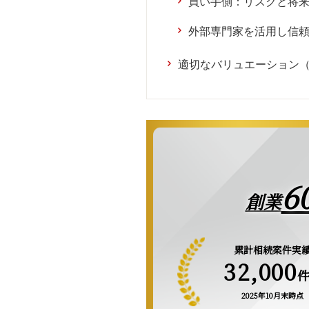
買い手側：リスクと将
外部専門家を活用し信
適切なバリュエーション
6
創業
累計相続案件実
32,000
2025年10月末時点