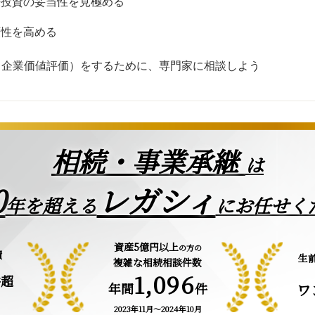
来投資の妥当性を見極める
頼性を高める
（企業価値評価）をするために、専門家に相談しよう
相続・事業承継
は
0
レガシィ
年を超える
にお任せく
資産5億円以上
の方の
績
生
複雑な相続相談件数
1,096
件超
年間
件
ワ
2023年11月～2024年10月