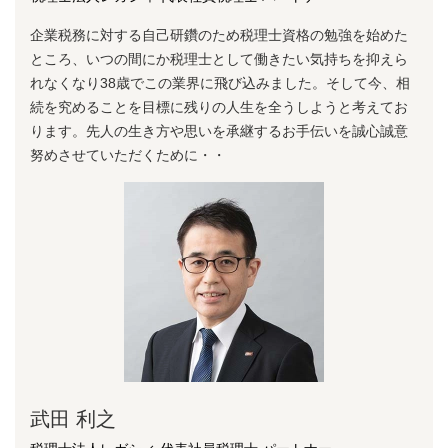
企業税務に対する⾃⼰研鑽のため税理⼠資格の勉強を始めた
ところ、いつの間にか税理⼠として働きたい気持ちを抑えら
れなくなり38歳でこの業界に⾶び込みました。そして今、相
続を究めることを⽬標に残りの⼈⽣を全うしようと考えてお
ります。先⼈の⽣き⽅や思いを承継するお⼿伝いを誠⼼誠意
努めさせていただくために・・
武田 利之