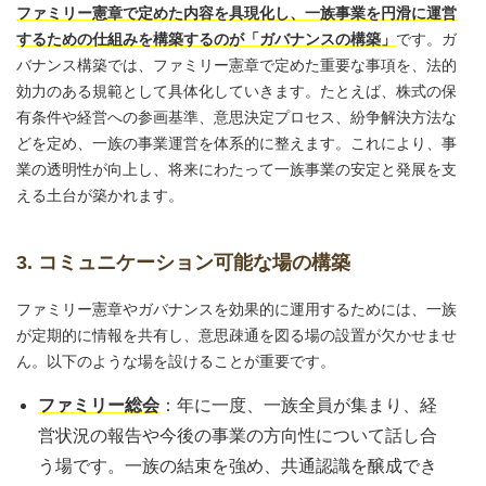
ファミリー憲章で定めた内容を具現化し、一族事業を円滑に運営
するための仕組みを構築するのが「ガバナンスの構築」
です。ガ
バナンス構築では、ファミリー憲章で定めた重要な事項を、法的
効力のある規範として具体化していきます。たとえば、株式の保
有条件や経営への参画基準、意思決定プロセス、紛争解決方法な
どを定め、一族の事業運営を体系的に整えます。これにより、事
業の透明性が向上し、将来にわたって一族事業の安定と発展を支
える土台が築かれます。
3. コミュニケーション可能な場の構築
ファミリー憲章やガバナンスを効果的に運用するためには、一族
が定期的に情報を共有し、意思疎通を図る場の設置が欠かせませ
ん。以下のような場を設けることが重要です。
ファミリー総会
：年に一度、一族全員が集まり、経
営状況の報告や今後の事業の方向性について話し合
う場です。一族の結束を強め、共通認識を醸成でき