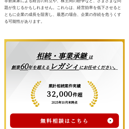
非創業家による経営の対立や、株主間の紛争など、さまざまな問
題が生じるかもしれません。これらは、経営効率を低下させると
ともに企業の成長を阻害し、最悪の場合、企業の存続を危うくす
る可能性があります。
相続・事業承継
は
レガシィ
60
創業
年を超える
にお任せください。
累計相続案件実績
32,000
件超
2025年10月末時点
無料相談はこちら