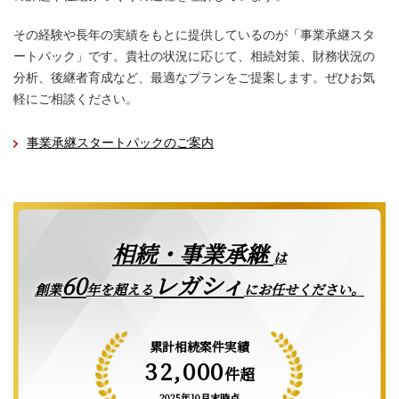
その経験や長年の実績をもとに提供しているのが「事業承継スタ
ートパック」です。貴社の状況に応じて、相続対策、財務状況の
分析、後継者育成など、最適なプランをご提案します。ぜひお気
軽にご相談ください。
事業承継スタートパックのご案内
相続・事業承継
は
レガシィ
60
創業
年を超える
にお任せください。
累計相続案件実績
32,000
件超
2025年10月末時点