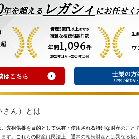
0
レガシィ
年を超える
にお任せく
資産5億円以上
の方の
績
生
複雑な相続相談件数
1,096
件超
年間
件
ワ
2023年11月～2024年10月
士業の方
談はこちら
（お問い合わせ
いさん）とは
は、先祖供養を目的として保有・使用される特別な財産
のこと
します。これらの財産は民法上、通常の相続財産とは異なる扱