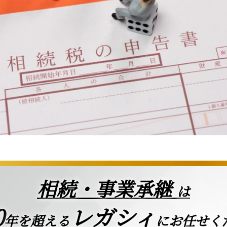
相続・事業承継
は
0
レガシィ
年を超える
にお任せく