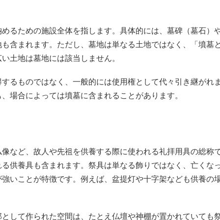
納めるための施設全体を指します。具体的には、墓碑（墓石）
地も含まれます。ただし、墓地は単なる土地ではなく、「墳墓
広い土地は墓地には該当しません。
得するものではなく、一般的には使用権として代々引き継がれ
も、場合によっては墳墓に含まれることがあります。
仏像など、故人や先祖を供養する際に使われる礼拝用具の総称
れる供養具も含まれます。祭具は単なる飾りではなく、亡くな
が強いことが特徴です。例えば、盆提灯や十字架なども供養の
部として作られた空間は、たとえ仏壇や神棚が置かれていても