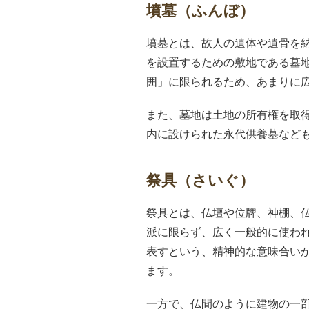
墳墓（ふんぼ）
墳墓とは、故人の遺体や遺骨を
を設置するための敷地である墓
囲」に限られるため、あまりに
また、墓地は土地の所有権を取
内に設けられた永代供養墓など
祭具（さいぐ）
祭具とは、仏壇や位牌、神棚、
派に限らず、広く一般的に使わ
表すという、精神的な意味合い
ます。
一方で、仏間のように建物の一