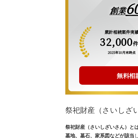
6
創業
累計相続案件実
32,000
2025年10月末時点
無料相
祭祀財産（さいしざ
祭祀財産（さいしざいさん）と
墓地、墓石、家系図などが該当