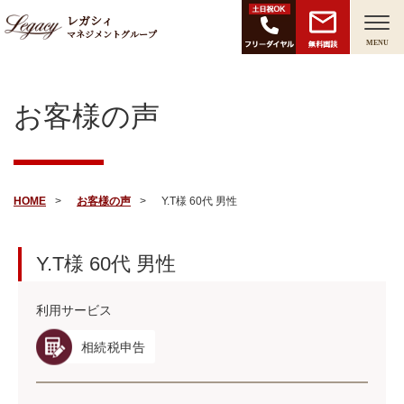
レガシィ
マネジメントグループ
無料面談
MENU
お客様の声
HOME
お客様の声
Y.T様 60代 男性
Y.T様
60代
男性
利用サービス
相続税申告