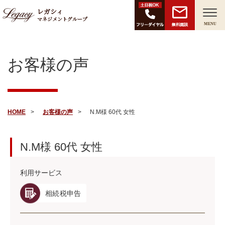
レガシィ
マネジメントグループ
無料面談
MENU
お客様の声
HOME
お客様の声
N.M様 60代 女性
N.M様
60代
女性
利用サービス
相続税申告