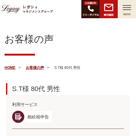
レガシィ
マネジメントグループ
無料面談
MENU
お客様の声
HOME
お客様の声
S.T様 80代 男性
S.T様
80代
男性
利用サービス
相続税申告