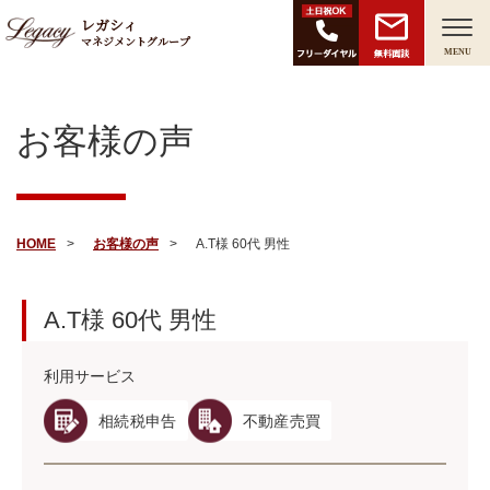
レガシィ
マネジメントグループ
無料面談
MENU
お客様の声
HOME
お客様の声
A.T様 60代 男性
A.T様
60代
男性
利用サービス
相続税申告
不動産売買