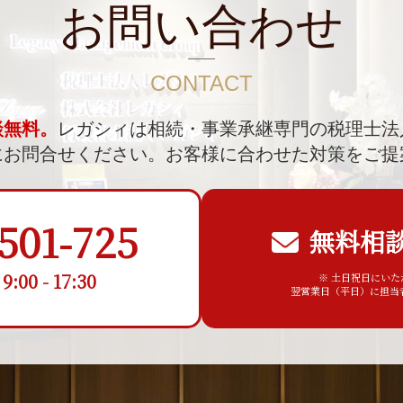
お問い合わせ
CONTACT
談無料。
レガシィは相続・事業承継専門の税理士法
にお問合せください。
お客様に合わせた対策をご提
501-725
無料相
00 - 17:30
※ 土日祝日にい
翌営業日（平日）に担当