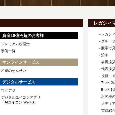
レガシィ
レガシ
資産10億円超のお客様
グルー
プレミアム税理士
数字で
事例一覧
沿革
会長挨
オンラインサービス
代表挨
相続のせんせい
役員・
デジタルサービス
7つの強
5つのお
ワクデジ
お客様
デジタルユイゴンアプリ
「AIユイゴン Well-B」
メディ
書籍紹