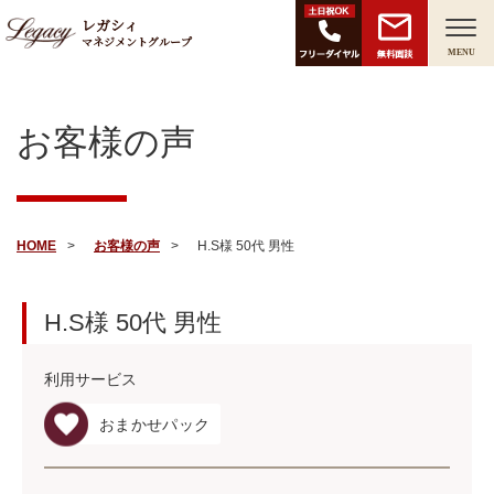
レガシィ
マネジメントグループ
無料面談
MENU
お客様の声
HOME
お客様の声
H.S様 50代 男性
H.S様
50代
男性
利用サービス
おまかせパック