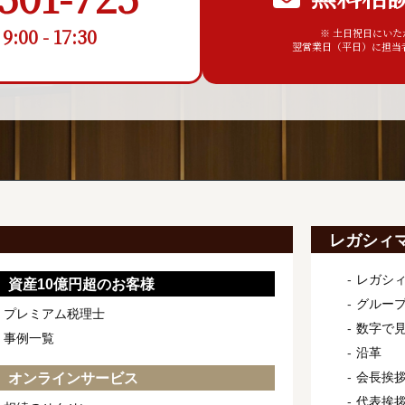
00 - 17:30
※ 土日祝日にい
翌営業日（平日）に担当
レガシィ
レガシ
資産10億円超のお客様
グルー
プレミアム税理士
数字で
事例一覧
沿革
会長挨
オンラインサービス
代表挨