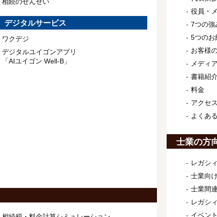
相続のせんせい
役員・
デジタルサービス
7つの強
5つのお
ワクデジ
お客様
デジタルユイゴンアプリ
「AIユイゴン Well-B」
メディ
書籍紹
料金
アクセ
よくあ
士業の方
レガシィ
士業向け
士業間連
レガシ
イベン
相続税・料金計算シミュレーション