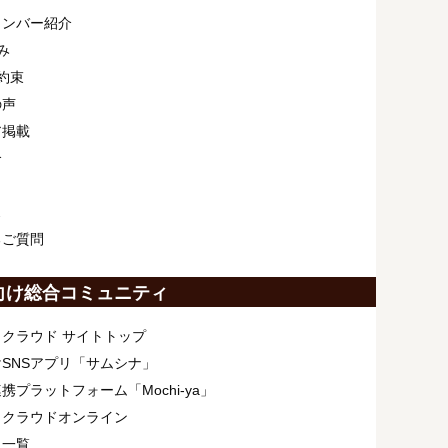
メンバー紹介
み
約束
の声
ア掲載
介
ス
るご質問
向け総合コミュニティ
クラウド サイトトップ
SNSアプリ「サムシナ」
携プラットフォーム「Mochi-ya」
ィクラウドオンライン
ト一覧