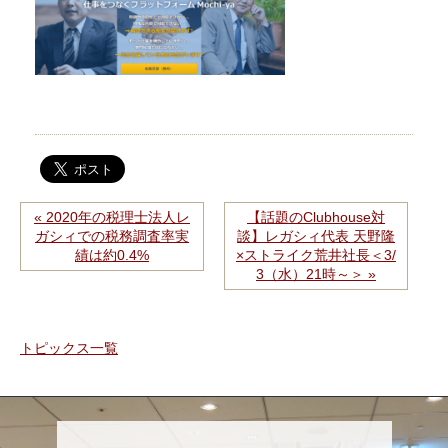
« 2020年の税理士法人レ
【話題のClubhouse対
ガシィでの税務調査率実
談】レガシィ代表 天野隆
績は約0.4%
×ストライク荒井社長＜3/
3（水）21時～＞ »
トピックス一覧