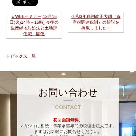
« WEBセミナー[12月15
令和3年税制改正大綱（資
日(火)14時～15時] 今後の
産税関連税制）の解説を
生産緑地対処法と土地評
掲載しました »
価減！開催
トピックス一覧
お問い合わせ
CONTACT
初回面談無料。
レガシィは相続・事業承継専門の税理士法人です。
まずはお気軽にお問合せください。