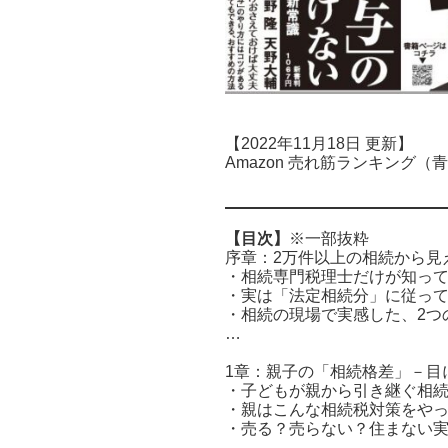
【2022年11月18日 更新】
Amazon 売れ筋ランキング
【目次】
※一部抜粋
序章：2万件以上の相続から見
・相続専門税理士だけが知っ
・実は「法定相続分」に従っ
・相続の現場で実感した、2つ
…
1章：親子の「相続格差」－目
・子どもが親から引き継ぐ相
・親はこんな相続税対策をや
・売る？売らない？住まない
…