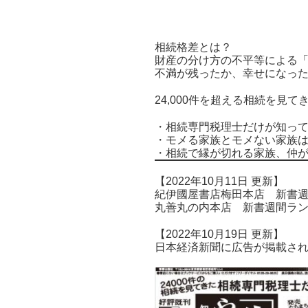
相続格差とは？
財産の分け方の不平等による
不満が残ったか、幸せになっ
24,000件を超える相続を
・相続専門税理士だけが知っ
・モメる家族とモメない家族
・相続で縁が切れる家族、仲
【2022年10月11日 更新】
紀伊國屋書店梅田本店 新書週間ラ
丸善丸の内本店 新書週間ランキン
【2022年10月19日 更新】
日本経済新聞に広告が掲載さ