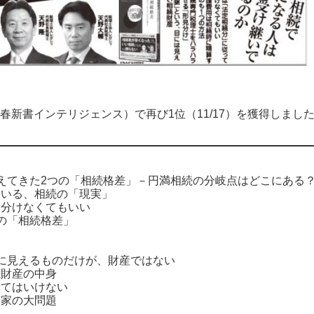
（青春新書インテリジェンス）で再び1位（11/17）を獲得しまし
えてきた2つの「相続格差」－円満相続の分岐点はどこにある
ている、相続の「現実」
て分けなくてもいい
の「相続格差」
に見えるものだけが、財産ではない
続財産の中身
ってはいけない
実家の大問題