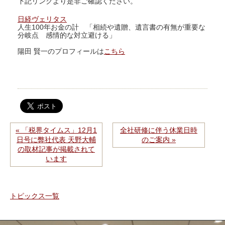
下記リンクより是非ご確認ください。
日経ヴェリタス
人生100年お金の計 「相続や遺贈、遺言書の有無が重要な
分岐点 感情的な対立避ける」
陽田 賢一のプロフィールは
こちら
« 「税界タイムス」12月1
全社研修に伴う休業日時
日号に弊社代表 天野大輔
のご案内 »
の取材記事が掲載されて
います
トピックス一覧