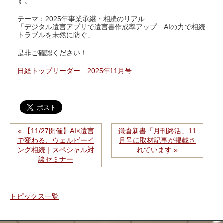
す。
テーマ：2025年事業承継・相続のリアル
「デジタル遺言アプリで遺言書作成率アップ AIの力で相続
トラブルを未然に防ぐ」
是非ご確認ください！
日経トップリーダー 2025年11月号
« 【11/27開催】AI×遺言
鎌倉新書「月刊終活」11
で変わる、ウェルビーイ
月号に取材記事が掲載さ
ング相続｜スペシャル対
れています »
談セミナー
トピックス一覧