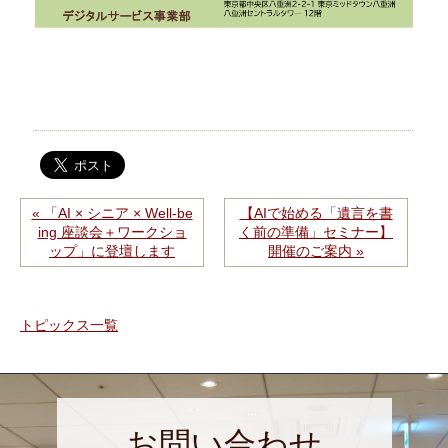
« 「AI × シニア × Well-be
【AIで始める「遺言を書
ing 座談会＋ワークショ
く前の準備」セミナー】
ップ」に登壇します
開催のご案内 »
トピックス一覧
お問い合わせ