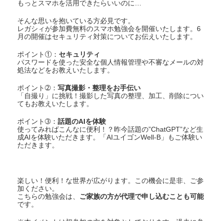
もっとスマホを活用できたらいいのに…
そんな思いを抱いている方必見です。
レガシィが参加費無料のスマホ勉強会を開催いたします。6
月の開催はセキュリティ対策についてお伝えいたします。
ポイント①：
セキュリティ
パスワードを使った安全な個人情報管理や不審なメールの対
処法などをお教えいたします。
ポイント➁：
写真撮影・整理をお手伝い
「自撮り」に挑戦！撮影した写真の整理、加工、削除につい
てもお教えいたします。
ポイント➂：
話題のAIを体験
使ってみればこんなに便利！？昨今話題の”ChatGPT”など生
成AIを体験いただきます。「AIユイゴンWell-B」もご体験い
ただきます。
楽しい！便利！な世界が広がります。この機会に是非、ご参
加ください。
こちらの勉強会は、
ご家族の方が代理で申し込むことも可能
です。