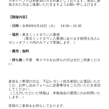
※本イベントは初参加の方を対象としております。過去に参
加された方はご遠慮いただきますようお願い申し上げます。
【開催内容】
・日時：
令和8年6月16日（火） 14:00～15:30
・場所：
東京ミッドタウン八重洲
（東京ミッドタウン八重洲にあります税理士法人レ
ガシィオフィス内のカフェで実施します。）
・費用：無料
・持ち物：
不要
※
スマホをお持ちの方はぜひご持参くださ
い
参加をご希望の方は、下記レガシィ担当者宛にお電話いただ
くか、お申し込みフォームに必要事項をご入力いただき送信
してください。
（ご入力いただいた情報は、本勉強会の運用にのみ利用いた
します。）
皆様のご参加をお待ちしております。