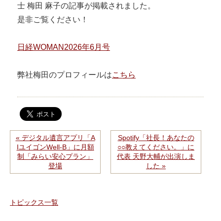
士 梅田 麻子の記事が掲載されました。
是非ご覧ください！
日経WOMAN2026年6月号
弊社梅田のプロフィールは
こちら
« デジタル遺言アプリ「A
Spotify「社長！あなたの
IユイゴンWell-B」に月額
○○教えてください。」に
制「みらい安心プラン」
代表 天野大輔が出演しま
登場
した »
トピックス一覧