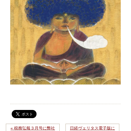
« 税務弘報３月号に弊社
日経ヴェリタス電子版に