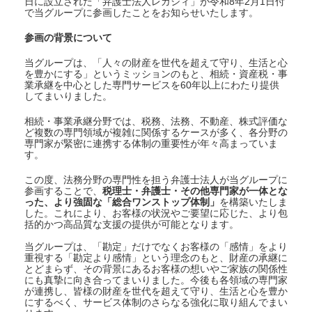
日に設立された「弁護士法人レガシィ」が令和8年2月1日付
で当グループに参画したことをお知らせいたします。
参画の背景について
当グループは、「人々の財産を世代を超えて守り、生活と心
を豊かにする」というミッションのもと、相続・資産税・事
業承継を中心とした専門サービスを60年以上にわたり提供
してまいりました。
相続・事業承継分野では、税務、法務、不動産、株式評価な
ど複数の専門領域が複雑に関係するケースが多く、各分野の
専門家が緊密に連携する体制の重要性が年々高まっていま
す。
この度、法務分野の専門性を担う弁護士法人が当グループに
参画することで、
税理士・弁護士・その他専門家が一体とな
った、より強固な「総合ワンストップ体制」
を構築いたしま
した。これにより、お客様の状況やご要望に応じた、より包
括的かつ高品質な支援の提供が可能となります。
当グループは、「勘定」だけでなくお客様の「感情」をより
重視する「勘定より感情」という理念のもと、財産の承継に
とどまらず、その背景にあるお客様の想いやご家族の関係性
にも真摯に向き合ってまいりました。今後も各領域の専門家
が連携し、皆様の財産を世代を超えて守り、生活と心を豊か
にするべく、サービス体制のさらなる強化に取り組んでまい