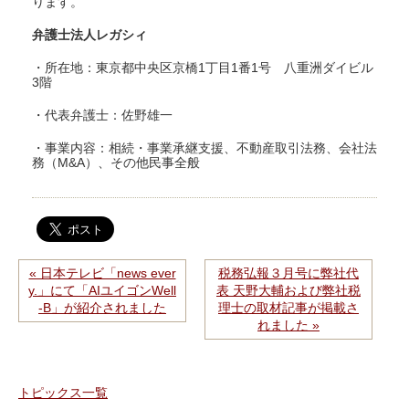
ります。
弁護士法人レガシィ
・所在地：東京都中央区京橋1丁目1番1号 八重洲ダイビル
3階
・代表弁護士：佐野雄一
・事業内容：相続・事業承継支援、不動産取引法務、会社法
務（M&A）、その他民事全般
« 日本テレビ「news ever
税務弘報３月号に弊社代
y.」にて「AIユイゴンWell
表 天野大輔および弊社税
-B」が紹介されました
理士の取材記事が掲載さ
れました »
トピックス一覧