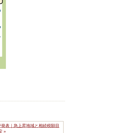
線価が発表｜急上昇地域と相続税額目
安 »